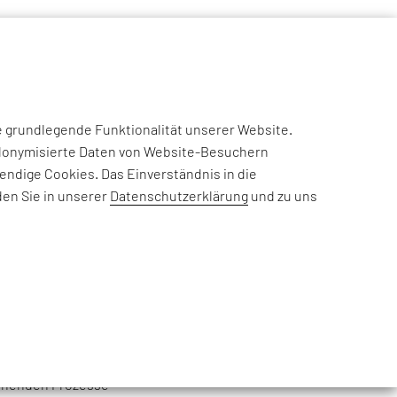
NSIGHTS
CASE STUDIES
EFESO ACADEMY
JOIN US
N
e grundlegende Funktionalität unserer Website.
eudonymisierte Daten von Website-Besuchern
ndige Cookies. Das Einverständnis in die
erschließen
den Sie in unserer
Datenschutzerklärung
und zu uns
nen. Aktuelle
n: Dank Software und
 adaptiv, lernfähig
ätigkeiten zu
n stehen vor der
tehenden Prozesse