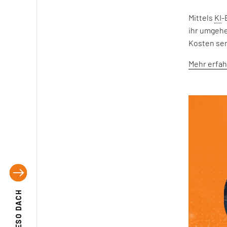
Mittels
KI
-
ihr umgehe
Kosten sen
Mehr erfa
EFESO DACH