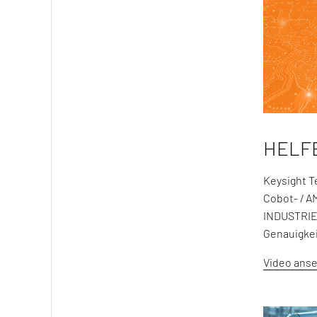
HELF
Keysight T
Cobot- / A
INDUSTRIE 
Genauigkei
Video ans