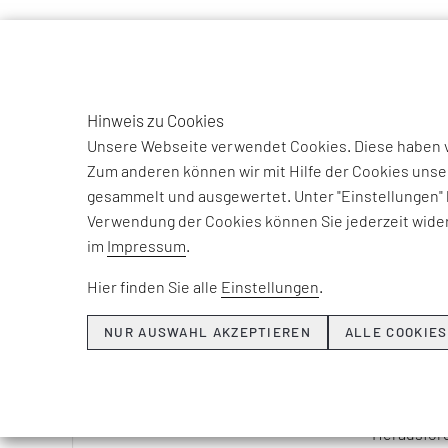
TO
DE
Hinweis zu Cookies
INDU
Unsere Webseite verwendet Cookies. Diese haben ve
Zum anderen können wir mit Hilfe der Cookies unse
gesammelt und ausgewertet. Unter "Einstellungen" 
Neue 
Verwendung der Cookies können Sie jederzeit wider
im
Impressum
.
Die Indust
Robotik-Sy
Hier finden Sie alle
Einstellungen
.
dem gezielt
und flexibe
NUR AUSWAHL AKZEPTIEREN
ALLE COOKIES
Dabei verä
Steuerung,
Herausford