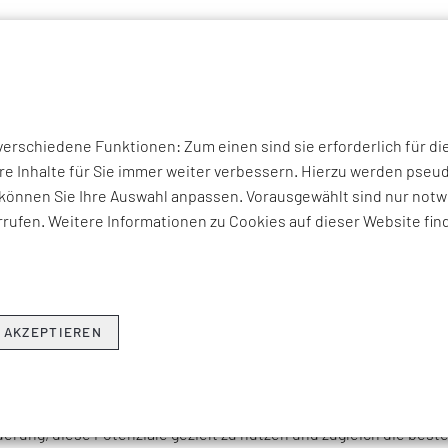
P THEMEN
UNTERNEHMEN
KOMPETENZEN
BRANCHEN
I
STRIAL ROBOTIC INNOVATIO
rschiedene Funktionen: Zum einen sind sie erforderlich für di
re Inhalte für Sie immer weiter verbessern. Hierzu werden ps
können Sie Ihre Auswahl anpassen. Vorausgewählt sind nur notwe
Effizienzspielräume im Unternehmen 
rufen. Weitere Informationen zu Cookies auf dieser Website fin
rie erlebt eine rasante Weiterentwicklung von Robotik-Innovatio
steme übernehmen bereits mehr als nur auf repetitive Aufgabe
en Einsatz von Künstlicher Intelligenz (
KI
) werden sie zunehmend
l einsetzbar.
 AKZEPTIEREN
ndert sich auch die Rolle des Menschen von rein ausführenden T
 Optimierung und strategischer Weiterentwicklung. Unternehme
erung, diese Potenziale gezielt zu nutzen und zugleich die bes