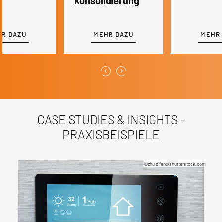
konsolidierung
R DAZU
MEHR DAZU
MEHR
‹
›
CASE STUDIES & INSIGHTS -
PRAXISBEISPIELE
©Alessandro Romagnoli/shutterstock.com
©MONOPOLY919/shutterstock.com
©zhu difeng/shutterstock.com