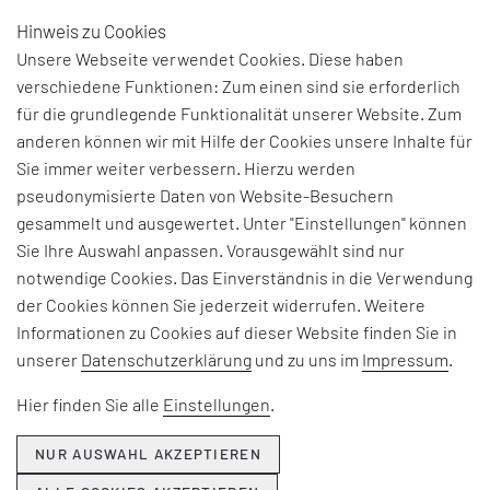
Hinweis zu Cookies
DE
Unsere Webseite verwendet Cookies. Diese haben
verschiedene Funktionen: Zum einen sind sie erforderlich
für die grundlegende Funktionalität unserer Website. Zum
ENTWICKLUNG SMART
anderen können wir mit Hilfe der Cookies unsere Inhalte für
PRODUCTS & SERVICES
Sie immer weiter verbessern. Hierzu werden
pseudonymisierte Daten von Website-Besuchern
gesammelt und ausgewertet. Unter "Einstellungen" können
Smarte Produkte und Services bilden den Kern der
Sie Ihre Auswahl anpassen. Vorausgewählt sind nur
meisten Anwendungsszenarien im Industrie 4.0- oder
notwendige Cookies. Das Einverständnis in die Verwendung
IoT-Umfeld. Smarte Produkte (
Smart Products
)
der Cookies können Sie jederzeit widerrufen. Weitere
zeichnen sich dadurch aus, dass sie über die Fähigkeit
Informationen zu Cookies auf dieser Website finden Sie in
verfügen, während ihres gesamten Lebenszyklusses
unserer
Datenschutzerklärung
und zu uns im
Impressum
.
vom Herstellprozess bis hin zum Einsatz bei
Hier finden Sie alle
Einstellungen
.
Endkunden Daten zu sammeln und zu kommunizieren
oder auch standardisierte Aufgaben autonom zu
NUR AUSWAHL AKZEPTIEREN
verrichten.
Smart Products
entfalten ihre
transformative Wirkung insbesondere als Elemente in