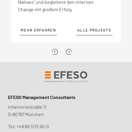
Natives“ und begleitete den internen
Gesamtüberblick über den jeweiligen
Materialien umsetzen. Gemeinsam mit
die Bestellung bis hin zur Fertigung und
Change mit großem Erfolg.
Agilisierungsgrad der verschiedenen F&E-
EFESO erweiterte es seine dazu
Logistik.
Units und -prozesse.
erforderlichen Kernkompetenzen.
MEHR ERFAHREN
ALLE PROJEKTE
MEHR ERFAHREN
MEHR ERFAHREN
MEHR ERFAHREN
ALLE PROJEKTE
ALLE PROJEKTE
ALLE PROJEKTE
‹
›
EFESO Management Consultants
Infanteriestraße 11
D-80797 München
Tel: +49 89 1215 90-0