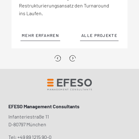
Restrukturierungsansatz den Turnaround
eine
OEE
von mehr als 85%.
Mitarbeiter:innen an über 16 Standorten
enorme Herausforderung. EFESO begleitete
ins Laufen.
weltweit bereits über zwei Milliarden Euro
das Unternehmen bei diesem
Umsatz erwirtschaften.
anspruchsvollen Transformationsprojekt.
MEHR ERFAHREN
MEHR ERFAHREN
MEHR ERFAHREN
MEHR ERFAHREN
ALLE PROJEKTE
ALLE PROJEKTE
ALLE PROJEKTE
ALLE PROJEKTE
‹
›
EFESO Management Consultants
Infanteriestraße 11
D-80797 München
Tel: +49 89 1215 90-0