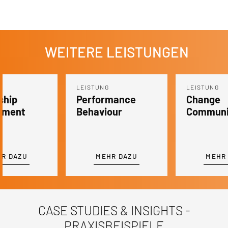
WEITERE LEISTUNGEN
LEISTUNG
LEISTUNG
mance
Change
Sustaina
our
Communication
Change A
R DAZU
MEHR DAZU
MEHR
CASE STUDIES & INSIGHTS -
PRAXISBEISPIELE