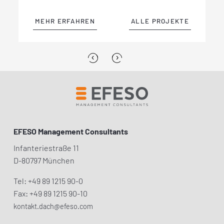
MEHR ERFAHREN
ALLE PROJEKTE
MEHR ERFAHREN
ALLE PROJEKTE
MEHR ERFAHREN
MEHR ERFAHREN
MEHR ERFAHREN
MEHR ERFAHREN
MEHR ERFAHREN
MEHR ERFAHREN
ALLE PROJEKTE
ALLE PROJEKTE
ALLE PROJEKTE
ALLE PROJEKTE
ALLE PROJEKTE
ALLE PROJEKTE
‹
›
EFESO Management Consultants
Infanteriestraße 11
D-80797 München
Tel: +49 89 1215 90-0
Fax: +49 89 1215 90-10
kontakt.dach@efeso.com