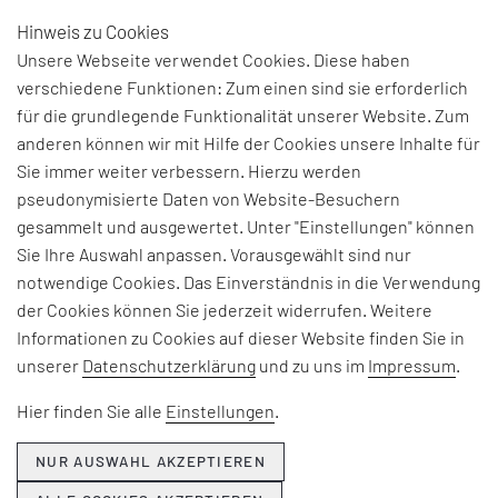
Hinweis zu Cookies
DE
Unsere Webseite verwendet Cookies. Diese haben
verschiedene Funktionen: Zum einen sind sie erforderlich
für die grundlegende Funktionalität unserer Website. Zum
BEGRIFFSERKLÄRUNG:
anderen können wir mit Hilfe der Cookies unsere Inhalte für
Sie immer weiter verbessern. Hierzu werden
VERLUST
pseudonymisierte Daten von Website-Besuchern
gesammelt und ausgewertet. Unter "Einstellungen" können
Sie Ihre Auswahl anpassen. Vorausgewählt sind nur
Alle Aktivitäten, die Ressourcen verbrauchen,
notwendige Cookies. Das Einverständnis in die Verwendung
aber keinen Mehrwert erzeugen. Siehe
der Cookies können Sie jederzeit widerrufen. Weitere
7 Verschwendungsarten
Informationen zu Cookies auf dieser Website finden Sie in
unserer
Datenschutzerklärung
und zu uns im
Impressum
.
Hier finden Sie alle
Einstellungen
.
zurück zur vorigen Seite
NUR AUSWAHL AKZEPTIEREN
alle Glossar Einträge