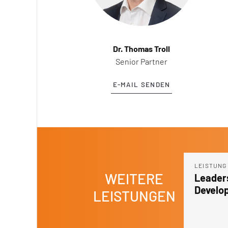
Dr. Thomas Troll
Senior Partner
E-MAIL SENDEN
NG
LEISTUNG
LEISTUNG
WEITERE
inable
Leadership
Perfor
ge Adoption
Development
Behavi
LEISTUNGEN