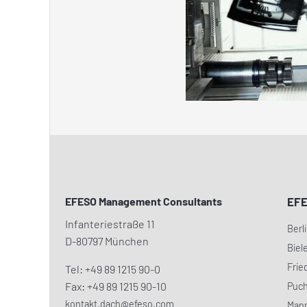
EFESO Management Consultants
EF
Infanteriestraße 11
Berl
D-80797 München
Biel
Frie
Tel: +49 89 1215 90-0
Fax: +49 89 1215 90-10
Puc
kontakt.dach@efeso.com
Man