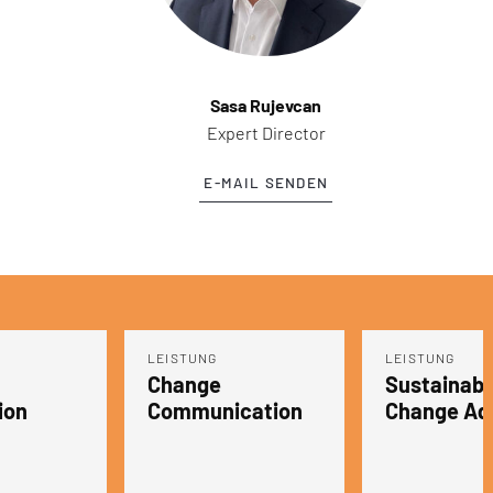
Sasa Rujevcan
Expert Director
E-MAIL SENDEN
LEISTUNG
LEISTUNG
Sustainable
Leadershi
cation
Change Adoption
Developme