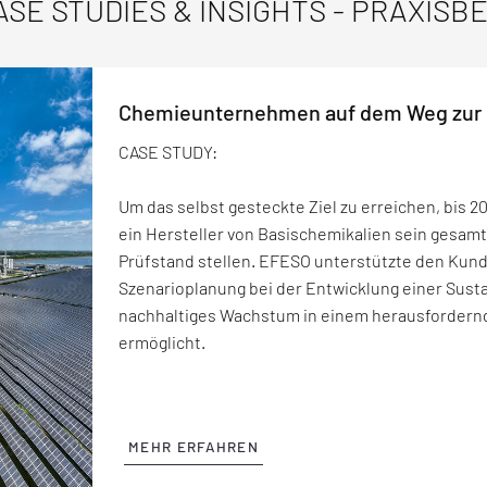
ASE STUDIES & INSIGHTS - PRAXISB
Chemieunternehmen auf dem Weg zur K
Transformation ohne Tempolimit
„One Operations Community“: starker Au
Der perfekte Operations-Tag als Maßst
Profitability Improvement via Change
Spielfeld
CASE STUDY:
CASE STUDY:
CASE STUDY:
INSIGHT:
CASE STUDY:
Um das selbst gesteckte Ziel zu erreichen, bis 2
Transformation ohne Tempolimit: Wie ein neues
Ein Chemie- und Pharmakonzern bringt das Them
Rentabilität steigern im Wandel: Mit dem
Ein Chemiekonzern richtet nach einem Joint Ven
ein Hersteller von Basischemikalien sein gesam
Werke verbindet
auf ein neues Niveau. Gemeinsam mit EFESO wir
Commercial Change Management Process (CCMP
Produktionsorganisation neu aus. Ziel: Performa
Prüfstand stellen. EFESO unterstützte den Kund
Wettbewerbsfähig bleiben – trotz globaler Kris
Arzneimitteln in einem Pilotprojekt optimiert. Zu
Zulieferer in der Automobilindustrie dabei, Prei
steigern. Mit EFESO entsteht eine „One
Operatio
Szenarioplanung bei der Entwicklung einer Susta
steigendem Kostendruck? Für einen internation
Leadership Excellence Programm mit Elemente
Kundenanforderungen effizient in Einklang zu br
Werken – und über 230 Verbesserungsprojekte ge
nachhaltiges Wachstum in einem herausforder
klar: Nur ein radikaler Neustart schafft die nöti
„Perfekten Tag“ die Führungskräfte dazu, OPEX au
im Change Management.
Umsetzungsphase Einsparungen von über 120 Mi
ermöglicht.
und Wirksamkeit. Gemeinsam mit EFESO entwic
Unternehmenskultur zu verankern.
global einheitliches
Produktionssystem
– und en
das OPEX-Potenzial von mehr als 20.000 Mitarbe
MEHR ERFAHREN
MEHR ERFAHREN
MEHR ERFAHREN
MEHR ERFAHREN
MEHR ERFAHREN