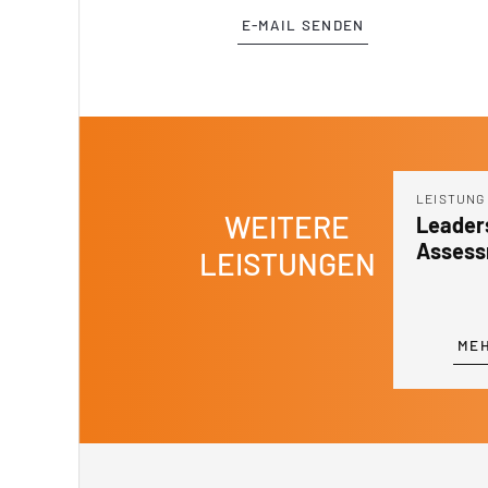
E-MAIL SENDEN
NG
LEISTUNG
LEISTUNG
WEITERE
inable
Leadership
Leader
ge Adoption
Assessment
Develo
LEISTUNGEN
EHR DAZU
MEHR DAZU
MEH