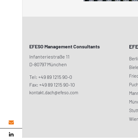
EFESO Management Consultants
EF
Infanteriestraße 11
Berl
D-80797 München
Biel
Frie
Tel: +49 89 1215 90-0
Fax: +49 89 1215 90-10
Puc
kontakt.dach@efeso.com
Man
Mün
Stut
Wie