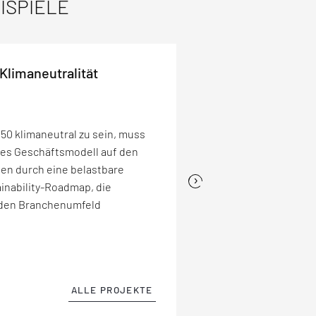
EISPIELE
limaneutralität
ftritt auf jedem
ab
 Management
050 klimaneutral zu sein, muss
a „Operational Excellence“
Produktionssystem
über 50
ture die globale
tes Geschäftsmodell auf den
d die Produktion von
)
unterstützt EFESO Tier-1-
nce und Effizienz weltweit
en durch eine belastbare
en, Fachkräftemangel und
gleich befähigt ein
s-, Kosten- und
›
ns
Community“ in zwölf
inability-Roadmap, die
alen Automobilzulieferer war
n wie einem Workshop zum
ingen – für messbare Erfolge
nerieren bereits in der
nden Branchenumfeld
ge Klarheit, Geschwindigkeit
ch abseits der Linie in der
o. EUR.
kelte das Unternehmen ein
tfesselte damit in Rekordzeit
itenden.
ALLE PROJEKTE
ALLE PROJEKTE
ALLE PROJEKTE
ALLE PROJEKTE
ALLE PROJEKTE