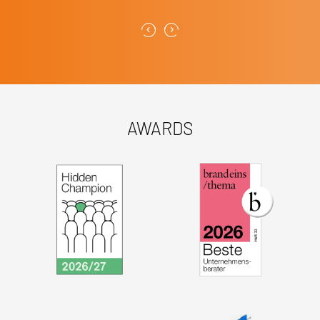
‹
›
AWARDS