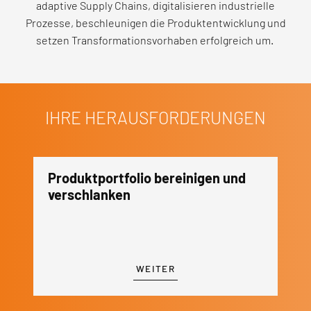
adaptive Supply Chains, digitalisieren industrielle
Prozesse, beschleunigen die Produktentwicklung und
setzen Transformationsvorhaben erfolgreich um.
IHRE HERAUSFORDERUNGEN
Effizienzpotenziale durch Industrie
V
4.0 heben
p
WEITER