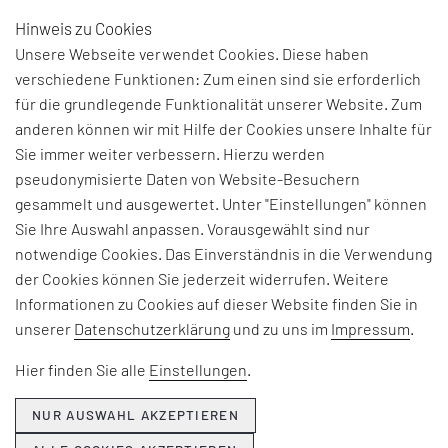
Hinweis zu Cookies
DE
Unsere Webseite verwendet Cookies. Diese haben
verschiedene Funktionen: Zum einen sind sie erforderlich
für die grundlegende Funktionalität unserer Website. Zum
BEGRIFFSERKLÄRUNG:
anderen können wir mit Hilfe der Cookies unsere Inhalte für
Sie immer weiter verbessern. Hierzu werden
WERTSCHÖPFUNG
pseudonymisierte Daten von Website-Besuchern
gesammelt und ausgewertet. Unter "Einstellungen" können
Sie Ihre Auswahl anpassen. Vorausgewählt sind nur
Alle Aktivitäten, die den Wert eines Produktes
notwendige Cookies. Das Einverständnis in die Verwendung
oder einer Dienstleistung erhöhen, bzw. alles,
der Cookies können Sie jederzeit widerrufen. Weitere
wofür der Kunde bereit ist zu zahlen
Informationen zu Cookies auf dieser Website finden Sie in
unserer
Datenschutzerklärung
und zu uns im
Impressum
.
Hier finden Sie alle
Einstellungen
.
zurück zur vorigen Seite
NUR AUSWAHL AKZEPTIEREN
alle Glossar Einträge