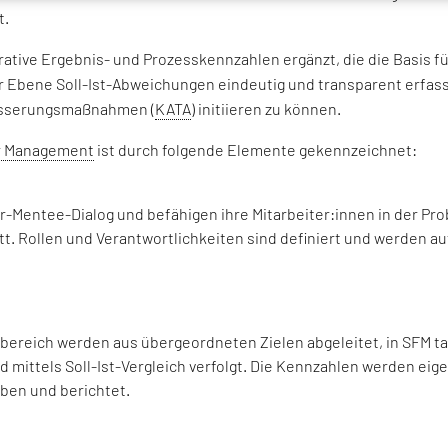
t.
tive Ergebnis- und Prozesskennzahlen ergänzt, die die Basis für
 Ebene Soll-Ist-Abweichungen eindeutig und transparent erfass
besserungsmaßnahmen (
KATA
) initiieren zu können.
r Management
ist durch folgende Elemente gekennzeichnet:
r-Mentee-Dialog und befähigen ihre Mitarbeiter:innen in der 
tt. Rollen und Verantwortlichkeiten sind definiert und werden a
bereich werden aus übergeordneten Zielen abgeleitet, in SFM ta
mittels Soll-Ist-Vergleich verfolgt. Die Kennzahlen werden eige
oben und berichtet.