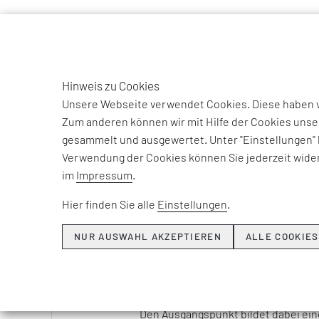
TO
DE
Hinweis zu Cookies
EFESO Management Consultants
Kompetenzen
Produktion 
Unsere Webseite verwendet Cookies. Diese haben ve
Zum anderen können wir mit Hilfe der Cookies unse
gesammelt und ausgewertet. Unter "Einstellungen" 
Verwendung der Cookies können Sie jederzeit wider
SHOPFLOOR M
im
Impressum
.
Hier finden Sie alle
Einstellungen
.
Zentrales Führungsinstrument im K
NUR AUSWAHL AKZEPTIEREN
ALLE COOKIES
Während Lean-,
OPEX
- und Digitali
fokussieren, setzt
Shopfloor Manag
klare Strukturen und Zielsysteme, 
Den Ausgangspunkt bildet dabei eine