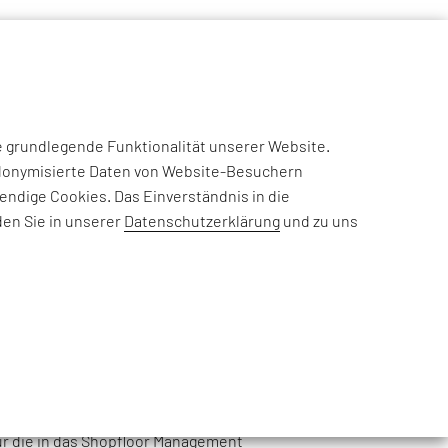
NSIGHTS
CASE STUDIES
EFESO ACADEMY
JOIN US
e grundlegende Funktionalität unserer Website.
eudonymisierte Daten von Website-Besuchern
ndige Cookies. Das Einverständnis in die
den Sie in unserer
Datenschutzerklärung
und zu uns
das
Shopfloor Management
(SFM).
 und technischer Verbesserungen vor Ort
ierung der wertschöpfenden Prozesse an: durch
alle Hierarchieebenen hinweg.
r die in das
Shopfloor Management