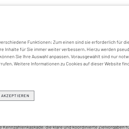
P THEMEN
UNTERNEHMEN
KOMPETENZEN
BRANCHEN
I
und Logistik
Shopfloor Management
rschiedene Funktionen: Zum einen sind sie erforderlich für di
re Inhalte für Sie immer weiter verbessern. Hierzu werden ps
können Sie Ihre Auswahl anpassen. Vorausgewählt sind nur notwe
rufen. Weitere Informationen zu Cookies auf dieser Website fin
ANAGEMENT
ontext von
Lean Production
,
Smart Factory
und
Industrie 4.0
ist 
 AKZEPTIEREN
sierungsinitiativen in der Regel auf die Umsetzung prozessualer
ement
an der operativen Steuerung und kurzzyklischen Stabilis
eine stringente Ablauforganisation sowie Arbeitsstandards über 
 Kennzahlenkaskade, die klare und koordinierte Zielvorgaben fü