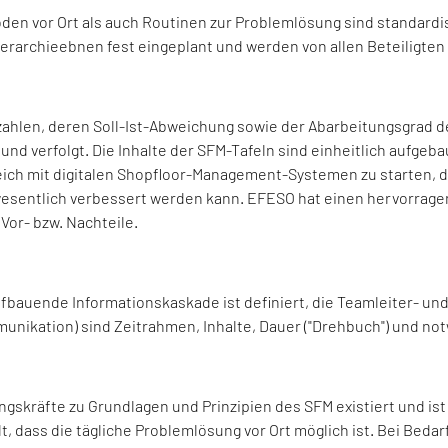
en vor Ort als auch Routinen zur Problemlösung sind standardisi
ierarchieebnen fest eingeplant und werden von allen Beteiligten
hlen, deren Soll-Ist-Abweichung sowie der Abarbeitungsgrad d
 und verfolgt. Die Inhalte der SFM-Tafeln sind einheitlich aufge
leich mit digitalen Shopfloor-Management-Systemen zu starten, d
esentlich verbessert werden kann. EFESO hat einen hervorragen
Vor- bzw. Nachteile.
ufbauende Informationskaskade ist definiert, die Teamleiter- un
nikation) sind Zeitrahmen, Inhalte, Dauer ("Drehbuch") und not
ungskräfte zu Grundlagen und Prinzipien des SFM existiert und i
t, dass die tägliche Problemlösung vor Ort möglich ist. Bei Beda