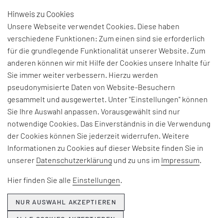
Hinweis zu Cookies
DE
Unsere Webseite verwendet Cookies. Diese haben
verschiedene Funktionen: Zum einen sind sie erforderlich
für die grundlegende Funktionalität unserer Website. Zum
BEGRIFFSERKLÄRUNG:
anderen können wir mit Hilfe der Cookies unsere Inhalte für
Sie immer weiter verbessern. Hierzu werden
TRAIN-THE-TRAINER
pseudonymisierte Daten von Website-Besuchern
gesammelt und ausgewertet. Unter "Einstellungen" können
Sie Ihre Auswahl anpassen. Vorausgewählt sind nur
Der Begriff "Train-the-Trainer" steht für ein
notwendige Cookies. Das Einverständnis in die Verwendung
Schulungskonzept. Hierbei werden eine Person
der Cookies können Sie jederzeit widerrufen. Weitere
oder Personen, die als Trainer fungieren sollen, in
Informationen zu Cookies auf dieser Website finden Sie in
Trainingstechniken, -methoden und -fähigkeiten
unserer
Datenschutzerklärung
und zu uns im
Impressum
.
geschult. Somit sollen die Trainer ihr Wissen und
ihre Fähigkeiten effektiv an andere weitergeben
Hier finden Sie alle
Einstellungen
.
können. Während des Train-the-Trainer-
Prozesses erlernen die Teilnehmer nicht nur die
NUR AUSWAHL AKZEPTIEREN
Inhalte, die sie später vermitteln sollen. Darüber