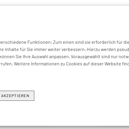
P THEMEN
UNTERNEHMEN
KOMPETENZEN
BRANCHEN
I
on
rschiedene Funktionen: Zum einen sind sie erforderlich für di
re Inhalte für Sie immer weiter verbessern. Hierzu werden ps
können Sie Ihre Auswahl anpassen. Vorausgewählt sind nur notwe
SO INSIGHTS – ORG. TRANSF
rufen. Weitere Informationen zu Cookies auf dieser Website fin
PRODUKTEXZELLENZ +
EINKAUF +
SUPPLY CHAIN MANAG
 AKZEPTIEREN
 & FERTIGUNG +
COST & VALUE ENGINEERING +
NACHHALTIGK
LEARNING CAMPUS +