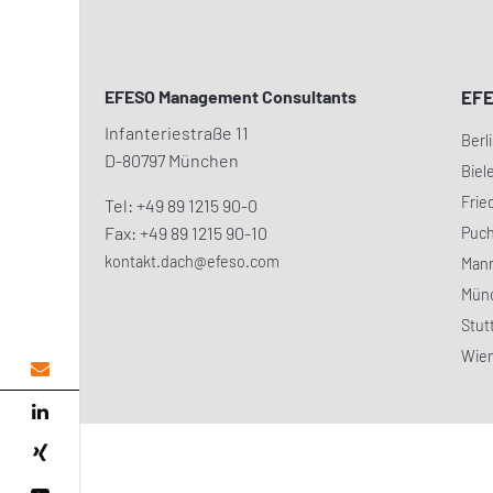
EFESO Management Consultants
EF
Infanteriestraße 11
Berl
D-80797 München
Biel
Frie
Tel: +49 89 1215 90-0
Fax: +49 89 1215 90-10
Puc
kontakt.dach@efeso.com
Man
Mün
Stut
Wie