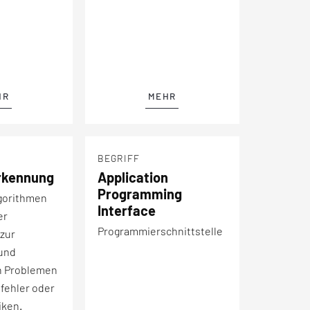
HR
MEHR
BEGRIFF
rkennung
Application
Programming
lgorithmen
Interface
er
Programmierschnittstelle
 zur
 und
n Problemen
fehler oder
iken.