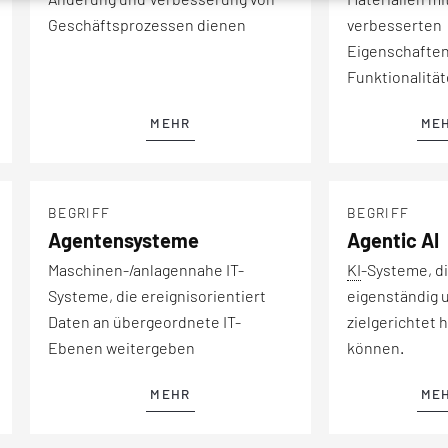
Geschäftsprozessen dienen
verbesserten
Eigenschafte
Funktionalität
MEHR
ME
BEGRIFF
BEGRIFF
Agentensysteme
Agentic AI
Maschinen-/anlagennahe IT-
KI
-Systeme, d
Systeme, die ereignisorientiert
eigenständig 
Daten an übergeordnete IT-
zielgerichtet 
Ebenen weitergeben
können.
MEHR
ME