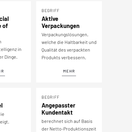
BEGRIFF
cial
Aktive
e of
Verpackungen
Verpackungslösungen,
n
welche die Haltbarkeit und
elligenz in
Qualität des verpackten
er Dinge.
Produkts verbessern.
HR
MEHR
BEGRIFF
l
Angepasster
Kundentakt
die
berechnet sich auf Basis
eigt.
der Netto-Produktionszeit