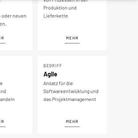
Produktion und
n oder neuen
Lieferkette
en.
HR
MEHR
BEGRIFF
Agile
ie
Ansatz für die
und
Softwareentwicklung und
handeln
das Projektmanagement
HR
MEHR