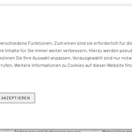
P THEMEN
UNTERNEHMEN
KOMPETENZEN
BRANCHEN
I
rschiedene Funktionen: Zum einen sind sie erforderlich für di
re Inhalte für Sie immer weiter verbessern. Hierzu werden ps
können Sie Ihre Auswahl anpassen. Vorausgewählt sind nur notwe
GLOSSAR
rufen. Weitere Informationen zu Cookies auf dieser Website fin
H
I
J
K
L
M
N
O
P
Q
R
 AKZEPTIEREN
BEGRIFF
BEGRIFF
Advanced Analytics
Advanced M
Spektrum an Analysen, die der
Hochentwicke
Änderung und Verbesserung von
Materialien mi