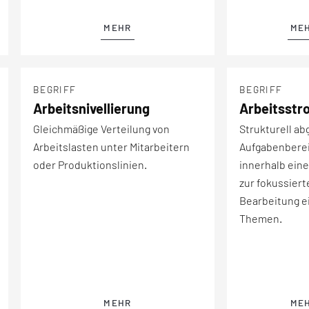
MEHR
ME
BEGRIFF
BEGRIFF
Arbeitsnivellierung
Arbeitsstr
Gleichmäßige Verteilung von
Strukturell ab
Arbeitslasten unter Mitarbeitern
Aufgabenbere
oder Produktionslinien.
innerhalb eine
zur fokussiert
Bearbeitung e
Themen.
MEHR
ME