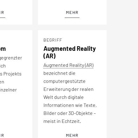
HR
MEHR
BEGRIFF
om
Augmented Reality
(AR)
gegrenzter
Augmented Reality (AR)
ich
bezeichnet die
s Projekts
computergestützte
en
Erweiterung der realen
inzelner
Welt durch digitale
Informationen wie Texte,
Bilder oder 3D-Objekte –
meist in Echtzeit.
HR
MEHR