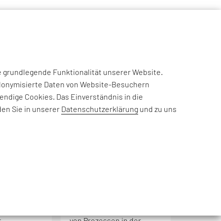
NSIGHTS
CASE STUDIES
EFESO ACADEMY
JOIN US
e grundlegende Funktionalität unserer Website.
eudonymisierte Daten von Website-Besuchern
ndige Cookies. Das Einverständnis in die
den Sie in unserer
Datenschutzerklärung
und zu uns
S
T
U
V
W
X
Z
BEGRIFF
aterials
Advanced Planning
lte
Fortschrittliche Planung
t
von Prozessen in der