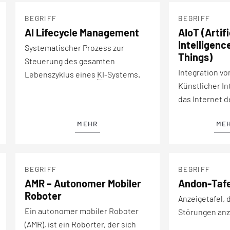
BEGRIFF
BEGRIFF
AI Lifecycle Management
AIoT (Artifi
Intelligenc
Systematischer Prozess zur
Things)
Steuerung des gesamten
Integration vo
Lebenszyklus eines
KI
-Systems.
Künstlicher Int
das Internet d
MEHR
ME
BEGRIFF
BEGRIFF
AMR – Autonomer Mobiler
Andon-Tafe
Roboter
Anzeigetafel, 
Ein autonomer mobiler Roboter
Störungen anz
(AMR), ist ein Roborter, der sich