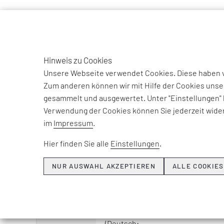
TO
DE
Hinweis zu Cookies
EFESO Management Consultants
Glossar
Unsere Webseite verwendet Cookies. Diese haben ve
Zum anderen können wir mit Hilfe der Cookies unse
gesammelt und ausgewertet. Unter "Einstellungen" 
Verwendung der Cookies können Sie jederzeit wider
im
Impressum
.
Hier finden Sie alle
Einstellungen
.
A
B
C
D
E
F
G
NUR AUSWAHL AKZEPTIEREN
ALLE COOKIES
BEGRIFF
Additive Manufacturing
Das
ADDITIVE MANUFACTURING
(Deutsch: