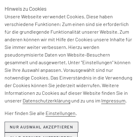
Hinweis zu Cookies
DE
Unsere Webseite verwendet Cookies. Diese haben
verschiedene Funktionen: Zum einen sind sie erforderlich
für die grundlegende Funktionalität unserer Website. Zum
GLOSSAR
anderen können wir mit Hilfe der Cookies unsere Inhalte für
Sie immer weiter verbessern. Hierzu werden
pseudonymisierte Daten von Website-Besuchern
gesammelt und ausgewertet. Unter "Einstellungen" können
A
B
C
D
E
F
G
H
Sie Ihre Auswahl anpassen. Vorausgewählt sind nur
I
J
K
L
M
N
O
P
Q
notwendige Cookies. Das Einverständnis in die Verwendung
der Cookies können Sie jederzeit widerrufen. Weitere
R
S
T
U
V
W
X
Z
Informationen zu Cookies auf dieser Website finden Sie in
unserer
Datenschutzerklärung
und zu uns im
Impressum
.
BEGRIFF
Gemba
Hier finden Sie alle
Einstellungen
.
Ort des Geschehens, Arbeitsplatz im Büro
NUR AUSWAHL AKZEPTIEREN
oder in der Produktion