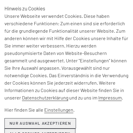
Hinweis zu Cookies
DE
Unsere Webseite verwendet Cookies. Diese haben
verschiedene Funktionen: Zum einen sind sie erforderlich
für die grundlegende Funktionalität unserer Website. Zum
GLOSSAR
anderen können wir mit Hilfe der Cookies unsere Inhalte für
Sie immer weiter verbessern. Hierzu werden
pseudonymisierte Daten von Website-Besuchern
gesammelt und ausgewertet. Unter "Einstellungen" können
A
B
C
D
E
F
G
H
Sie Ihre Auswahl anpassen. Vorausgewählt sind nur
I
J
K
L
M
N
O
P
Q
notwendige Cookies. Das Einverständnis in die Verwendung
der Cookies können Sie jederzeit widerrufen. Weitere
R
S
T
U
V
W
X
Z
Informationen zu Cookies auf dieser Website finden Sie in
unserer
Datenschutzerklärung
und zu uns im
Impressum
.
BEGRIFF
Kaikaku
Hier finden Sie alle
Einstellungen
.
Jap., radikale Veränderung oder
NUR AUSWAHL AKZEPTIEREN
Neugestaltung ganzer Produktionseinheiten,
Prozessketten oder Systeme