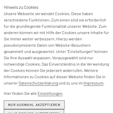
Hinweis zu Cookies
DE
Unsere Webseite verwendet Cookies. Diese haben
verschiedene Funktionen: Zum einen sind sie erforderlich
für die grundlegende Funktionalität unserer Website. Zum
GLOSSAR
anderen können wir mit Hilfe der Cookies unsere Inhalte für
Sie immer weiter verbessern. Hierzu werden
pseudonymisierte Daten von Website-Besuchern
gesammelt und ausgewertet. Unter "Einstellungen" können
A
B
C
D
E
F
G
H
Sie Ihre Auswahl anpassen. Vorausgewählt sind nur
I
J
K
L
M
N
O
P
Q
notwendige Cookies. Das Einverständnis in die Verwendung
der Cookies können Sie jederzeit widerrufen. Weitere
R
S
T
U
V
W
X
Z
Informationen zu Cookies auf dieser Website finden Sie in
unserer
Datenschutzerklärung
und zu uns im
Impressum
.
BEGRIFF
Nachhaltige Chemie
Hier finden Sie alle
Einstellungen
.
Ansatz, der auf die Gestaltung
NUR AUSWAHL AKZEPTIEREN
umweltfreundlicher und
ressourceneffizienter chemischer Prozesse