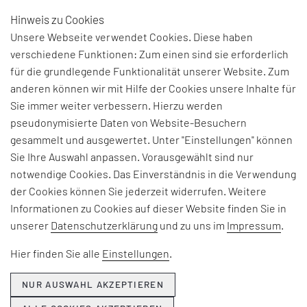
Hinweis zu Cookies
DE
Unsere Webseite verwendet Cookies. Diese haben
verschiedene Funktionen: Zum einen sind sie erforderlich
für die grundlegende Funktionalität unserer Website. Zum
BEGRIFFSERKLÄRUNG:
anderen können wir mit Hilfe der Cookies unsere Inhalte für
Sie immer weiter verbessern. Hierzu werden
ENTERPRISE
pseudonymisierte Daten von Website-Besuchern
gesammelt und ausgewertet. Unter "Einstellungen" können
RESOURCE PLANNING
Sie Ihre Auswahl anpassen. Vorausgewählt sind nur
notwendige Cookies. Das Einverständnis in die Verwendung
bezeichnet die bedarfsgerechte, zeitliche Planung
der Cookies können Sie jederzeit widerrufen. Weitere
und Steuerung von unternehmensinternen
Informationen zu Cookies auf dieser Website finden Sie in
Ressourcen wie Personal, Material, Kapital,
unserer
Datenschutzerklärung
und zu uns im
Impressum
.
Betriebsmittel, Informationstechnik etc. Ziel ist
Hier finden Sie alle
Einstellungen
.
ein effizienter Wertschöpfungsprozess und eine
optimale Steuerung sämtlicher betrieblicher
NUR AUSWAHL AKZEPTIEREN
Abläufe. Zum Einsatz kommen dabei in der Regel