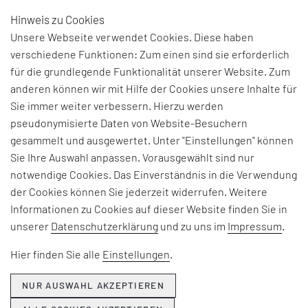
Hinweis zu Cookies
DE
Unsere Webseite verwendet Cookies. Diese haben
verschiedene Funktionen: Zum einen sind sie erforderlich
für die grundlegende Funktionalität unserer Website. Zum
anderen können wir mit Hilfe der Cookies unsere Inhalte für
THEMEN & NEWS
Sie immer weiter verbessern. Hierzu werden
pseudonymisierte Daten von Website-Besuchern
gesammelt und ausgewertet. Unter "Einstellungen" können
Beiträge und Interviews zu aktuellen Fach-, Technologie-
Sie Ihre Auswahl anpassen. Vorausgewählt sind nur
und Branchenherausforderungen, Informationen zu
notwendige Cookies. Das Einverständnis in die Verwendung
unseren Beratungsangeboten, Seminaren und Events
der Cookies können Sie jederzeit widerrufen. Weitere
sowie Unternehmensthemen:
Informationen zu Cookies auf dieser Website finden Sie in
unserer
Datenschutzerklärung
und zu uns im
Impressum
.
Hier erfahren Sie, was EFESO bewegt.
Hier finden Sie alle
Einstellungen
.
NUR AUSWAHL AKZEPTIEREN