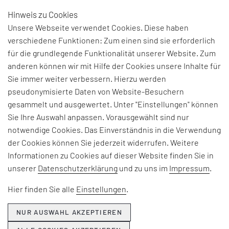
Hinweis zu Cookies
DE
Unsere Webseite verwendet Cookies. Diese haben
verschiedene Funktionen: Zum einen sind sie erforderlich
für die grundlegende Funktionalität unserer Website. Zum
anderen können wir mit Hilfe der Cookies unsere Inhalte für
THEMEN & NEWS
Sie immer weiter verbessern. Hierzu werden
pseudonymisierte Daten von Website-Besuchern
gesammelt und ausgewertet. Unter "Einstellungen" können
Beiträge und Interviews zu aktuellen Fach-, Technologie-
Sie Ihre Auswahl anpassen. Vorausgewählt sind nur
und Branchenherausforderungen, Informationen zu
notwendige Cookies. Das Einverständnis in die Verwendung
unseren Beratungsangeboten, Seminaren und Events
der Cookies können Sie jederzeit widerrufen. Weitere
sowie Unternehmensthemen:
Informationen zu Cookies auf dieser Website finden Sie in
unserer
Datenschutzerklärung
und zu uns im
Impressum
.
Hier erfahren Sie, was EFESO bewegt.
Hier finden Sie alle
Einstellungen
.
NUR AUSWAHL AKZEPTIEREN