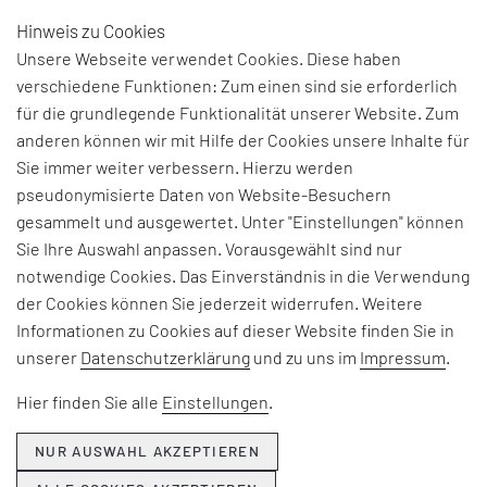
Hinweis zu Cookies
DE
Unsere Webseite verwendet Cookies. Diese haben
verschiedene Funktionen: Zum einen sind sie erforderlich
für die grundlegende Funktionalität unserer Website. Zum
anderen können wir mit Hilfe der Cookies unsere Inhalte für
THEMEN & NEWS
Sie immer weiter verbessern. Hierzu werden
pseudonymisierte Daten von Website-Besuchern
gesammelt und ausgewertet. Unter "Einstellungen" können
Beiträge und Interviews zu aktuellen Fach-, Technologie-
Sie Ihre Auswahl anpassen. Vorausgewählt sind nur
und Branchenherausforderungen, Informationen zu
notwendige Cookies. Das Einverständnis in die Verwendung
unseren Beratungsangeboten, Seminaren und Events
der Cookies können Sie jederzeit widerrufen. Weitere
sowie Unternehmensthemen:
Informationen zu Cookies auf dieser Website finden Sie in
unserer
Datenschutzerklärung
und zu uns im
Impressum
.
Hier erfahren Sie, was EFESO bewegt.
Hier finden Sie alle
Einstellungen
.
NUR AUSWAHL AKZEPTIEREN