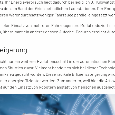
z. Ihr Energieverbrauch liegt dadurch bei lediglich 0,1 Kilowatt
 zu den am Rand des Grids befindlichen Ladestationen. Der Energi
geren Warendurchsatz weniger Fahrzeuge parallel eingesetzt we
llelen Einsatz von mehreren Fahrzeugen pro Modul reduziert sic
us, übernimmt ein anderer dessen Aufgabe. Dadurch erreicht Auto
teigerung
cht nur ein weiterer Evolutionsschritt in der automatischen Klei
en Shuttles zuvor. Vielmehr handelt es sich bei dieser Techno
nik neu gedacht wurden. Diese radikale Effizienzsteigerung wird
er energieeffizienter werden. Zum anderen, weil hier die Art, 
t auf den Einsatz von Robotern anstatt von Menschen ausgelegt