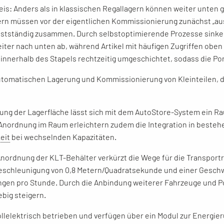
is: Anders als in klassischen Regallagern können weiter unten 
ern müssen vor der eigentlichen Kommissionierung zunächst „au
stständig zusammen. Durch selbstoptimierende Prozesse sinken 
ter nach unten ab, während Artikel mit häufigen Zugriffen oben 
d innerhalb des Stapels rechtzeitig umgeschichtet, sodass die P
utomatischen Lagerung und Kommissionierung von Kleinteilen, das
ung der Lagerfläche lässt sich mit dem AutoStore-System ein Ra
e Anordnung im Raum erleichtern zudem die Integration in best
eit
bei wechselnden Kapazitäten.
nordnung der KLT-Behälter verkürzt die Wege für die Transport
 Beschleunigung von 0,8 Metern/Quadratsekunde und einer Geschw
ngen pro Stunde. Durch die Anbindung weiterer Fahrzeuge und Por
big steigern.
llelektrisch betrieben und verfügen über ein Modul zur Energi