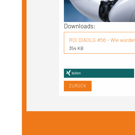
Downloads:
ROI DIAOLG #56 - Wie würden
354 KB
teilen
ZURÜCK