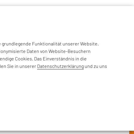
NSIGHTS
CASE STUDIES
EFESO ACADEMY
JOIN US
e grundlegende Funktionalität unserer Website.
eudonymisierte Daten von Website-Besuchern
ndige Cookies. Das Einverständnis in die
den Sie in unserer
Datenschutzerklärung
und zu uns
rderungen, Informationen zu
nehmensthemen: