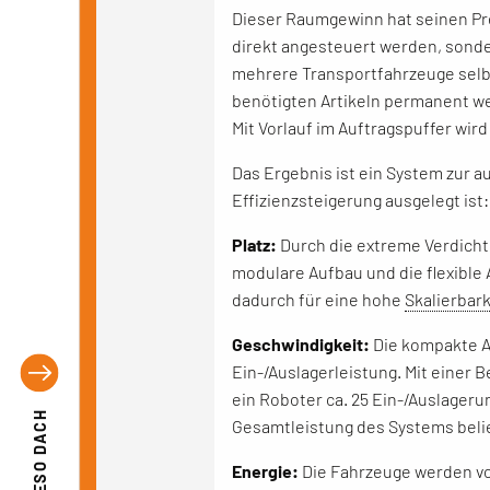
Dieser Raumgewinn hat seinen Pre
direkt angesteuert werden, sond
mehrere Transportfahrzeuge selb
benötigten Artikeln permanent wei
Mit Vorlauf im Auftragspuffer wir
Das Ergebnis ist ein System zur a
Effizienzsteigerung ausgelegt ist:
Platz:
Durch die extreme Verdicht
modulare Aufbau und die flexibl
dadurch für eine hohe
Skalierbark
Geschwindigkeit:
Die kompakte A
Ein-/Auslagerleistung. Mit einer
ein Roboter ca. 25 Ein-/Auslageru
EFESO DACH
Gesamtleistung des Systems belie
Energie:
Die Fahrzeuge werden vo