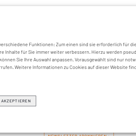
P THEMEN
UNTERNEHMEN
KOMPETENZEN
BRANCHEN
I
rschiedene Funktionen: Zum einen sind sie erforderlich für di
THEMEN & NEWS
re Inhalte für Sie immer weiter verbessern. Hierzu werden ps
können Sie Ihre Auswahl anpassen. Vorausgewählt sind nur notwe
rufen. Weitere Informationen zu Cookies auf dieser Website fin
erviews zu aktuellen Fach-, Technologie- und Branchenherausfo
ren Beratungsangeboten, Seminaren und Events sowie Unter
Hier erfahren Sie, was EFESO bewegt.
 AKZEPTIEREN