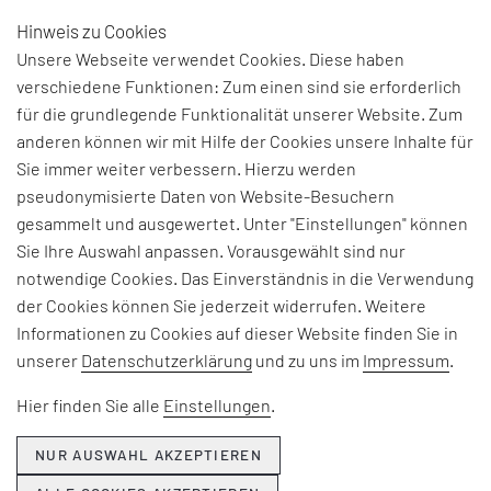
Hinweis zu Cookies
DE
Unsere Webseite verwendet Cookies. Diese haben
verschiedene Funktionen: Zum einen sind sie erforderlich
für die grundlegende Funktionalität unserer Website. Zum
anderen können wir mit Hilfe der Cookies unsere Inhalte für
THEMEN & NEWS
Sie immer weiter verbessern. Hierzu werden
pseudonymisierte Daten von Website-Besuchern
gesammelt und ausgewertet. Unter "Einstellungen" können
Beiträge und Interviews zu aktuellen Fach-, Technologie-
Sie Ihre Auswahl anpassen. Vorausgewählt sind nur
und Branchenherausforderungen, Informationen zu
notwendige Cookies. Das Einverständnis in die Verwendung
unseren Beratungsangeboten, Seminaren und Events
der Cookies können Sie jederzeit widerrufen. Weitere
sowie Unternehmensthemen:
Informationen zu Cookies auf dieser Website finden Sie in
unserer
Datenschutzerklärung
und zu uns im
Impressum
.
Hier erfahren Sie, was EFESO bewegt.
Hier finden Sie alle
Einstellungen
.
NUR AUSWAHL AKZEPTIEREN