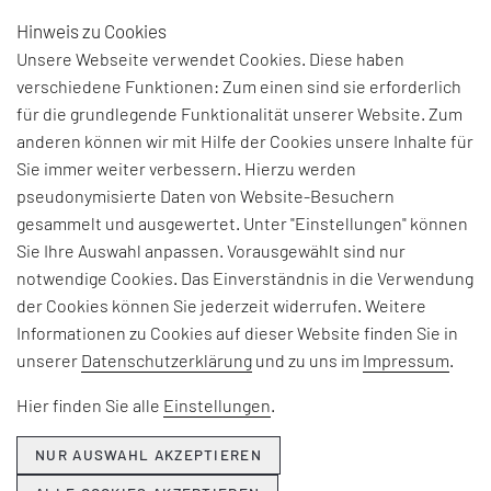
Hinweis zu Cookies
DE
Unsere Webseite verwendet Cookies. Diese haben
verschiedene Funktionen: Zum einen sind sie erforderlich
für die grundlegende Funktionalität unserer Website. Zum
anderen können wir mit Hilfe der Cookies unsere Inhalte für
THEMEN & NEWS
Sie immer weiter verbessern. Hierzu werden
pseudonymisierte Daten von Website-Besuchern
gesammelt und ausgewertet. Unter "Einstellungen" können
Beiträge und Interviews zu aktuellen Fach-, Technologie-
Sie Ihre Auswahl anpassen. Vorausgewählt sind nur
und Branchenherausforderungen, Informationen zu
notwendige Cookies. Das Einverständnis in die Verwendung
unseren Beratungsangeboten, Seminaren und Events
der Cookies können Sie jederzeit widerrufen. Weitere
sowie Unternehmensthemen:
Informationen zu Cookies auf dieser Website finden Sie in
unserer
Datenschutzerklärung
und zu uns im
Impressum
.
Hier erfahren Sie, was EFESO bewegt.
Hier finden Sie alle
Einstellungen
.
NUR AUSWAHL AKZEPTIEREN