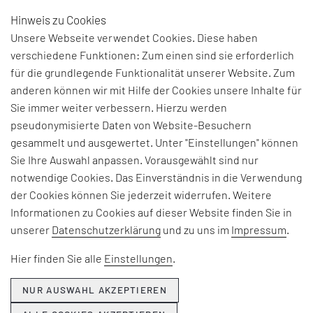
Hinweis zu Cookies
DE
Unsere Webseite verwendet Cookies. Diese haben
verschiedene Funktionen: Zum einen sind sie erforderlich
für die grundlegende Funktionalität unserer Website. Zum
anderen können wir mit Hilfe der Cookies unsere Inhalte für
THEMEN & NEWS
Sie immer weiter verbessern. Hierzu werden
pseudonymisierte Daten von Website-Besuchern
gesammelt und ausgewertet. Unter "Einstellungen" können
Beiträge und Interviews zu aktuellen Fach-, Technologie-
Sie Ihre Auswahl anpassen. Vorausgewählt sind nur
und Branchenherausforderungen, Informationen zu
notwendige Cookies. Das Einverständnis in die Verwendung
unseren Beratungsangeboten, Seminaren und Events
der Cookies können Sie jederzeit widerrufen. Weitere
sowie Unternehmensthemen:
Informationen zu Cookies auf dieser Website finden Sie in
unserer
Datenschutzerklärung
und zu uns im
Impressum
.
Hier erfahren Sie, was EFESO bewegt.
Hier finden Sie alle
Einstellungen
.
NUR AUSWAHL AKZEPTIEREN