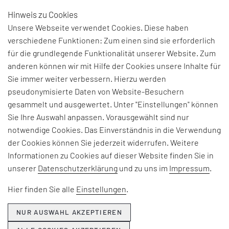
Hinweis zu Cookies
DE
Unsere Webseite verwendet Cookies. Diese haben
verschiedene Funktionen: Zum einen sind sie erforderlich
für die grundlegende Funktionalität unserer Website. Zum
BEGRIFFSERKLÄRUNG:
anderen können wir mit Hilfe der Cookies unsere Inhalte für
Sie immer weiter verbessern. Hierzu werden
LEAN MANAGEMENT
pseudonymisierte Daten von Website-Besuchern
gesammelt und ausgewertet. Unter "Einstellungen" können
Sie Ihre Auswahl anpassen. Vorausgewählt sind nur
Ist eine jap. Denkweise zur schlanken und flachen
notwendige Cookies. Das Einverständnis in die Verwendung
Organisation; Ziele des Lean Managements sind:
der Cookies können Sie jederzeit widerrufen. Weitere
weniger Verantwortungsebenen,
Informationen zu Cookies auf dieser Website finden Sie in
unserer
Datenschutzerklärung
und zu uns im
Impressum
.
kürzere und diskretere Kommunikationswege,
effizientere und flexible Arbeitsweise,
Hier finden Sie alle
Einstellungen
.
schnelle Umsetzung von Entscheidungen,
NUR AUSWAHL AKZEPTIEREN
motivierte Mitarbeiter