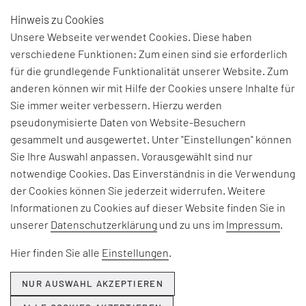
Hinweis zu Cookies
DE
Unsere Webseite verwendet Cookies. Diese haben
verschiedene Funktionen: Zum einen sind sie erforderlich
für die grundlegende Funktionalität unserer Website. Zum
BEGRIFFSERKLÄRUNG:
anderen können wir mit Hilfe der Cookies unsere Inhalte für
Sie immer weiter verbessern. Hierzu werden
CHAKU-CHAKU
pseudonymisierte Daten von Website-Besuchern
gesammelt und ausgewertet. Unter "Einstellungen" können
Sie Ihre Auswahl anpassen. Vorausgewählt sind nur
Japanische Bezeichnung für eine
U-Zelle
;
notwendige Cookies. Das Einverständnis in die Verwendung
bedeutet so viel wie „laden, laden“
der Cookies können Sie jederzeit widerrufen. Weitere
Informationen zu Cookies auf dieser Website finden Sie in
unserer
Datenschutzerklärung
und zu uns im
Impressum
.
zurück zur vorigen Seite
Hier finden Sie alle
Einstellungen
.
alle Glossar Einträge
NUR AUSWAHL AKZEPTIEREN