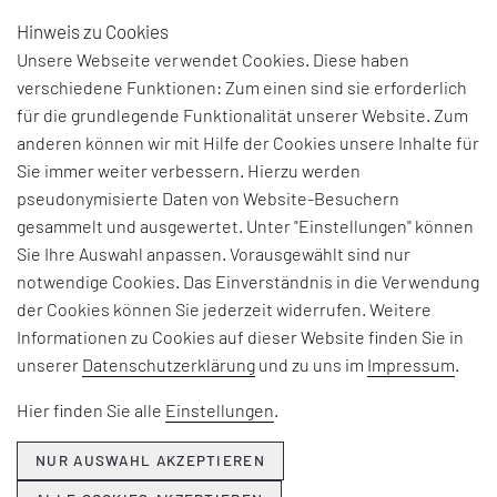
Hinweis zu Cookies
DE
Unsere Webseite verwendet Cookies. Diese haben
verschiedene Funktionen: Zum einen sind sie erforderlich
für die grundlegende Funktionalität unserer Website. Zum
BEGRIFFSERKLÄRUNG:
anderen können wir mit Hilfe der Cookies unsere Inhalte für
Sie immer weiter verbessern. Hierzu werden
DESIGN OF
pseudonymisierte Daten von Website-Besuchern
gesammelt und ausgewertet. Unter "Einstellungen" können
EXPERIMENTS
Sie Ihre Auswahl anpassen. Vorausgewählt sind nur
notwendige Cookies. Das Einverständnis in die Verwendung
eine Methodik zur Planung und statistischen
der Cookies können Sie jederzeit widerrufen. Weitere
Auswertung von Versuchen
Informationen zu Cookies auf dieser Website finden Sie in
unserer
Datenschutzerklärung
und zu uns im
Impressum
.
Synonyme: DOE
Hier finden Sie alle
Einstellungen
.
NUR AUSWAHL AKZEPTIEREN
zurück zur vorigen Seite