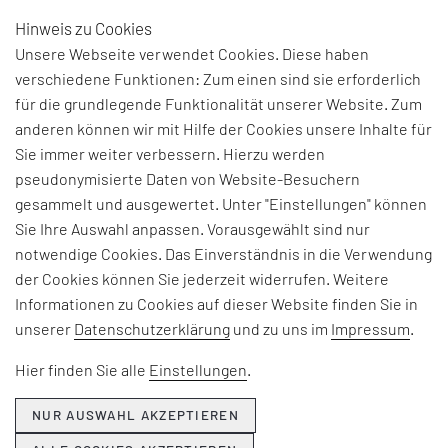
Hinweis zu Cookies
DE
Unsere Webseite verwendet Cookies. Diese haben
verschiedene Funktionen: Zum einen sind sie erforderlich
für die grundlegende Funktionalität unserer Website. Zum
BEGRIFFSERKLÄRUNG:
anderen können wir mit Hilfe der Cookies unsere Inhalte für
Sie immer weiter verbessern. Hierzu werden
ENTWICKLUNGSORGANIS
pseudonymisierte Daten von Website-Besuchern
gesammelt und ausgewertet. Unter "Einstellungen" können
Sie Ihre Auswahl anpassen. Vorausgewählt sind nur
Bezeichnet in der Industrie den organisatorischen
notwendige Cookies. Das Einverständnis in die Verwendung
Teilbereich eines Unternehmens, welcher dessen
der Cookies können Sie jederzeit widerrufen. Weitere
Entwicklungsaufgaben zusammenfasst und
Informationen zu Cookies auf dieser Website finden Sie in
verantwortet. Die Bereiche der
unserer
Datenschutzerklärung
und zu uns im
Impressum
.
Entwicklungsorganisation können u.a. nach den zu
entwickelnden Produkten, den Zielmärkten des
Hier finden Sie alle
Einstellungen
.
Unternehmens oder nach technologischen
Verfahren aufgeteilt sein.
NUR AUSWAHL AKZEPTIEREN