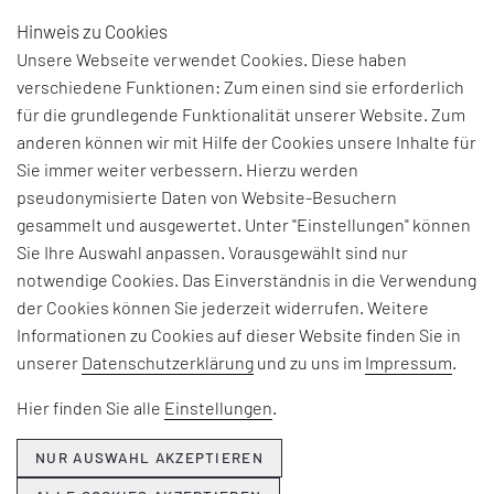
Hinweis zu Cookies
DE
Unsere Webseite verwendet Cookies. Diese haben
verschiedene Funktionen: Zum einen sind sie erforderlich
für die grundlegende Funktionalität unserer Website. Zum
BEGRIFFSERKLÄRUNG:
anderen können wir mit Hilfe der Cookies unsere Inhalte für
Sie immer weiter verbessern. Hierzu werden
HORIZONTALE
pseudonymisierte Daten von Website-Besuchern
gesammelt und ausgewertet. Unter "Einstellungen" können
INTEGRATION
Sie Ihre Auswahl anpassen. Vorausgewählt sind nur
notwendige Cookies. Das Einverständnis in die Verwendung
Beschreibt das Vorgehen eines Unternehmens,
der Cookies können Sie jederzeit widerrufen. Weitere
den Material- und Informationsfluss
Informationen zu Cookies auf dieser Website finden Sie in
verschiedener Abteilungen auf einer
unserer
Datenschutzerklärung
und zu uns im
Impressum
.
Hierarchieebene zu optimieren. Gleichzeitig
Hier finden Sie alle
Einstellungen
.
bedeutet Horizontale Integration, dass
Funktionen und Aufgaben von Bereichen auf einer
NUR AUSWAHL AKZEPTIEREN
Hierarchieebene eines Unternehmens