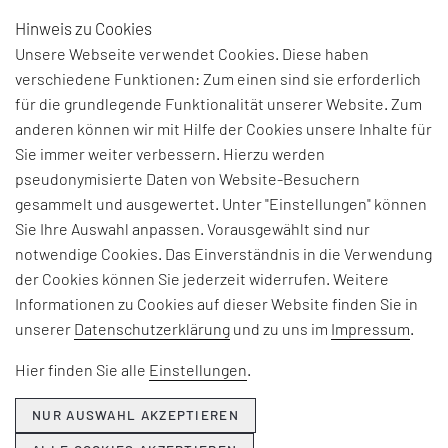
Hinweis zu Cookies
DE
Unsere Webseite verwendet Cookies. Diese haben
verschiedene Funktionen: Zum einen sind sie erforderlich
für die grundlegende Funktionalität unserer Website. Zum
BEGRIFFSERKLÄRUNG:
anderen können wir mit Hilfe der Cookies unsere Inhalte für
Sie immer weiter verbessern. Hierzu werden
INDUSTRIALISIERUNG
pseudonymisierte Daten von Website-Besuchern
gesammelt und ausgewertet. Unter "Einstellungen" können
Sie Ihre Auswahl anpassen. Vorausgewählt sind nur
Mit dem Begriff der „Industrialisierung“ wird der
notwendige Cookies. Das Einverständnis in die Verwendung
tiefgreifende wirtschaftliche und soziale Wandel
der Cookies können Sie jederzeit widerrufen. Weitere
bezeichnet, der durch den Übergang von der
Informationen zu Cookies auf dieser Website finden Sie in
Agrar- zur Industrieproduktion gekennzeichnet
unserer
Datenschutzerklärung
und zu uns im
Impressum
.
ist. Die Industrialisierungs begann zunächst in
Großbritannien im späten 18. Jahrhundert und
Hier finden Sie alle
Einstellungen
.
setzte sich weltweit fort. Zentrale Merkmale sind
die Entstehung von Fabriken, der massiven
NUR AUSWAHL AKZEPTIEREN
Einsatz von Maschinen zur Fertigung von Gütern