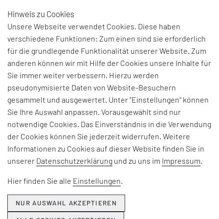
Hinweis zu Cookies
DE
Unsere Webseite verwendet Cookies. Diese haben
verschiedene Funktionen: Zum einen sind sie erforderlich
für die grundlegende Funktionalität unserer Website. Zum
BEGRIFFSERKLÄRUNG:
anderen können wir mit Hilfe der Cookies unsere Inhalte für
Sie immer weiter verbessern. Hierzu werden
JUST-IN-TIME (JIT)
pseudonymisierte Daten von Website-Besuchern
gesammelt und ausgewertet. Unter "Einstellungen" können
PRODUKTION
Sie Ihre Auswahl anpassen. Vorausgewählt sind nur
notwendige Cookies. Das Einverständnis in die Verwendung
Bei „Just-in-Time (JIT) Produktion“ handelt es sich
der Cookies können Sie jederzeit widerrufen. Weitere
um eine
Operations
-Management-Strategie im
Informationen zu Cookies auf dieser Website finden Sie in
Kontext der industriellen Fertigung. Dabei sollen
unserer
Datenschutzerklärung
und zu uns im
Impressum
.
Produktionsprozesse so gestaltet werden, dass
Hier finden Sie alle
Einstellungen
.
Materialien und Komponenten genau dann bereit
stehen, wenn das Unternehmen sie für die
NUR AUSWAHL AKZEPTIEREN
Herstellung benötigt. Dies reduziert die