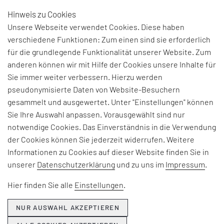
Hinweis zu Cookies
DE
Unsere Webseite verwendet Cookies. Diese haben
verschiedene Funktionen: Zum einen sind sie erforderlich
für die grundlegende Funktionalität unserer Website. Zum
BEGRIFFSERKLÄRUNG:
anderen können wir mit Hilfe der Cookies unsere Inhalte für
Sie immer weiter verbessern. Hierzu werden
MAKE-TO-ORDER
pseudonymisierte Daten von Website-Besuchern
gesammelt und ausgewertet. Unter "Einstellungen" können
(MTO)
Sie Ihre Auswahl anpassen. Vorausgewählt sind nur
notwendige Cookies. Das Einverständnis in die Verwendung
Make-to-Order (MTO) ist ein Fertigungskonzept,
der Cookies können Sie jederzeit widerrufen. Weitere
nach dem Unternehmen ihre Produkte erst nach
Informationen zu Cookies auf dieser Website finden Sie in
Eingang einer Bestellung herstellen. Im Gegensatz
unserer
Datenschutzerklärung
und zu uns im
Impressum
.
zu "Make-to-Stock" (MTS), bei dem Produkte auf
Hier finden Sie alle
Einstellungen
.
Vorrat gefertigt werden, erlaubt MTO somit eine
kundenspezifische Produktion und minimiert
NUR AUSWAHL AKZEPTIEREN
Lagerbestände. Zudem können Unternehmen mit