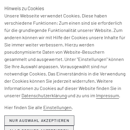
Hinweis zu Cookies
DE
Unsere Webseite verwendet Cookies. Diese haben
verschiedene Funktionen: Zum einen sind sie erforderlich
für die grundlegende Funktionalität unserer Website. Zum
BEGRIFFSERKLÄRUNG:
anderen können wir mit Hilfe der Cookies unsere Inhalte für
Sie immer weiter verbessern. Hierzu werden
PROZESSSTABILITÄT
pseudonymisierte Daten von Website-Besuchern
gesammelt und ausgewertet. Unter "Einstellungen" können
Sie Ihre Auswahl anpassen. Vorausgewählt sind nur
Kennzahl, wie stabil ein Produktionsprozess
notwendige Cookies. Das Einverständnis in die Verwendung
verläuft
der Cookies können Sie jederzeit widerrufen. Weitere
Informationen zu Cookies auf dieser Website finden Sie in
unserer
Datenschutzerklärung
und zu uns im
Impressum
.
zurück zur vorigen Seite
Hier finden Sie alle
Einstellungen
.
alle Glossar Einträge
NUR AUSWAHL AKZEPTIEREN