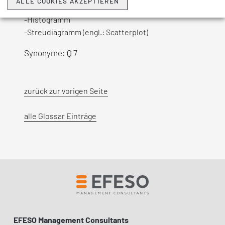
ALLE COOKIES AKZEPTIEREN
-Programmablaufplan (PAP; engl.: Flowchart)
-Histogramm
-Streudiagramm (engl.: Scatterplot)
Synonyme: Q 7
zurück zur vorigen Seite
alle Glossar Einträge
EFESO Management Consultants