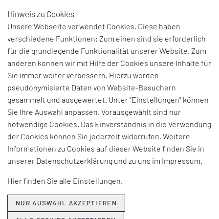
Hinweis zu Cookies
DE
Unsere Webseite verwendet Cookies. Diese haben
verschiedene Funktionen: Zum einen sind sie erforderlich
für die grundlegende Funktionalität unserer Website. Zum
BEGRIFFSERKLÄRUNG:
anderen können wir mit Hilfe der Cookies unsere Inhalte für
Sie immer weiter verbessern. Hierzu werden
Q7
pseudonymisierte Daten von Website-Besuchern
gesammelt und ausgewertet. Unter "Einstellungen" können
Sie Ihre Auswahl anpassen. Vorausgewählt sind nur
Sind die 7 Werkzeuge der Qualität. Diese sind
notwendige Cookies. Das Einverständnis in die Verwendung
quantitative Methoden zur Identifizierung von
der Cookies können Sie jederzeit widerrufen. Weitere
Problemen sowie zu deren Lösung mit dem Ziel
Informationen zu Cookies auf dieser Website finden Sie in
der kontinuierlichen Qualitätsverbesserung.
unserer
Datenschutzerklärung
und zu uns im
Impressum
.
Teil der Q7 sind:
-
Ishikawa-Diagramm
Hier finden Sie alle
Einstellungen
.
-Pareto-Diagramm
-Prüfblatt (engl.: Check sheet)
NUR AUSWAHL AKZEPTIEREN
-Qualitätsregelkarte (QRK)