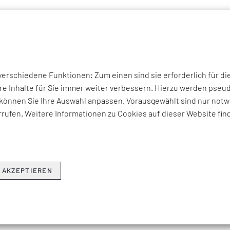
P THEMEN
UNTERNEHMEN
KOMPETENZEN
BRANCHEN
I
rschiedene Funktionen: Zum einen sind sie erforderlich für di
re Inhalte für Sie immer weiter verbessern. Hierzu werden ps
können Sie Ihre Auswahl anpassen. Vorausgewählt sind nur notwe
: ROUTER
rufen. Weitere Informationen zu Cookies auf dieser Website fin
unkts im Netzwerk, an den ein bestimmtes Datenpaket gesendet 
e Statusprüfung der Netzwerke. Typische Anwendung ist der kla
 AKZEPTIEREN