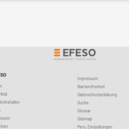
ESO
Impressum
in
Barrierefreiheit
efeld
Datenschutzerklärung
drichshafen
Suche
h
Glossar
nheim
Sitemap
chen
Pers. Einstellungen