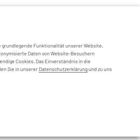
NSIGHTS
CASE STUDIES
EFESO ACADEMY
JOIN US
e grundlegende Funktionalität unserer Website.
eudonymisierte Daten von Website-Besuchern
ndige Cookies. Das Einverständnis in die
den Sie in unserer
Datenschutzerklärung
und zu uns
werden soll. Dabei verbindet er mindestens zwei Netzwerke
ssische WLAN-Router, der Endgeräte mit dem Internet