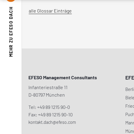
EFESO DACH
alle Glossar Einträge
MEHR ZU
EFESO Management Consultants
EF
Infanteriestraße 11
Berl
D-80797 München
Biel
Frie
Tel: +49 89 1215 90-0
Fax: +49 89 1215 90-10
Puc
kontakt.dach@efeso.com
Man
Mün