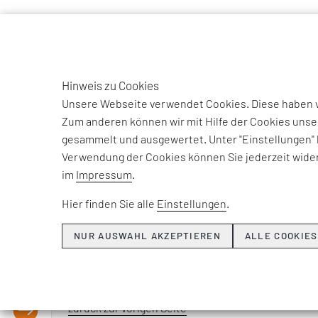
TO
DE
Hinweis zu Cookies
EFESO Management Consultants
Glossar
Unsere Webseite verwendet Cookies. Diese haben ve
Zum anderen können wir mit Hilfe der Cookies unse
gesammelt und ausgewertet. Unter "Einstellungen" 
BEGRIFFSERKLÄRUNG
Verwendung der Cookies können Sie jederzeit wider
im
Impressum
.
Hier finden Sie alle
Einstellungen
.
Netzwerk-Gerät zur Identifikation des nächsten P
und bestimmt das Ziel des Datenpakets durch ein
NUR AUSWAHL AKZEPTIEREN
ALLE COOKIES
verbindet.
zurück zur vorigen Seite