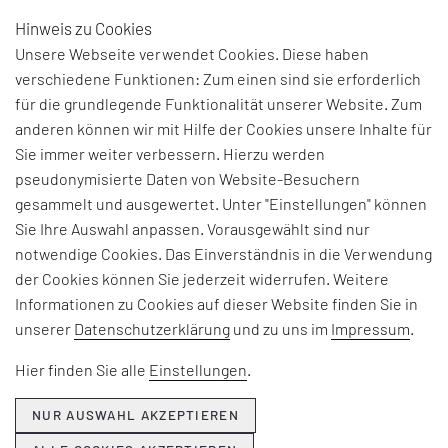
Hinweis zu Cookies
DE
Unsere Webseite verwendet Cookies. Diese haben
verschiedene Funktionen: Zum einen sind sie erforderlich
für die grundlegende Funktionalität unserer Website. Zum
BEGRIFFSERKLÄRUNG:
anderen können wir mit Hilfe der Cookies unsere Inhalte für
Sie immer weiter verbessern. Hierzu werden
STANDORTSTRATEGIE
pseudonymisierte Daten von Website-Besuchern
gesammelt und ausgewertet. Unter "Einstellungen" können
Sie Ihre Auswahl anpassen. Vorausgewählt sind nur
Die Standortstrategie bezieht sich auf die Auswahl
notwendige Cookies. Das Einverständnis in die Verwendung
und Weiterentwicklung von Fertigungsstandorten
der Cookies können Sie jederzeit widerrufen. Weitere
eines Unternehmens. Dies umfasst Aspekte wie
Informationen zu Cookies auf dieser Website finden Sie in
eine nach Kostenkriterien zu treffende
unserer
Datenschutzerklärung
und zu uns im
Impressum
.
Standortwahl, Marktzugänge,
Arbeitskräfteverfügbarkeit, infrastrukturelle
Hier finden Sie alle
Einstellungen
.
Gegebenheiten und regulatorische
Rahmenbedingungen.
NUR AUSWAHL AKZEPTIEREN