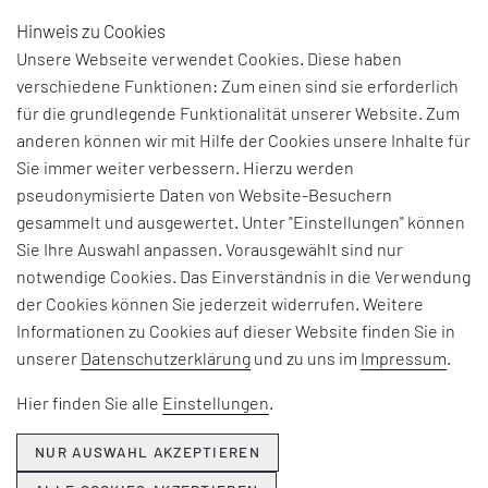
Hinweis zu Cookies
DE
Unsere Webseite verwendet Cookies. Diese haben
verschiedene Funktionen: Zum einen sind sie erforderlich
für die grundlegende Funktionalität unserer Website. Zum
BEGRIFFSERKLÄRUNG:
anderen können wir mit Hilfe der Cookies unsere Inhalte für
Sie immer weiter verbessern. Hierzu werden
STÜCKKOSTEN
pseudonymisierte Daten von Website-Besuchern
gesammelt und ausgewertet. Unter "Einstellungen" können
Sie Ihre Auswahl anpassen. Vorausgewählt sind nur
Der Begriff „Stückkosten“ bezeichnet die
notwendige Cookies. Das Einverständnis in die Verwendung
Gesamtkosten, welche für die Herstellung einer
der Cookies können Sie jederzeit widerrufen. Weitere
einzelnen Produkteinheit anfallen. Sie setzen sich
Informationen zu Cookies auf dieser Website finden Sie in
aus verschiedenen Kostenarten zusammen: den
unserer
Datenschutzerklärung
und zu uns im
Impressum
.
Materialkosten für Rohstoffe und Bauteile, den
Fertigungskosten für Arbeit und
Hier finden Sie alle
Einstellungen
.
Maschinenbetrieb sowie den Gemeinkosten, die
indirekt auf das Produkt umgelegt werden, wie
NUR AUSWAHL AKZEPTIEREN
Verwaltung, Energie oder Miete.