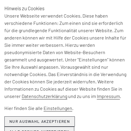
Hinweis zu Cookies
DE
Unsere Webseite verwendet Cookies. Diese haben
verschiedene Funktionen: Zum einen sind sie erforderlich
für die grundlegende Funktionalität unserer Website. Zum
BEGRIFFSERKLÄRUNG:
anderen können wir mit Hilfe der Cookies unsere Inhalte für
Sie immer weiter verbessern. Hierzu werden
WIFI
pseudonymisierte Daten von Website-Besuchern
gesammelt und ausgewertet. Unter "Einstellungen" können
Sie Ihre Auswahl anpassen. Vorausgewählt sind nur
Beschreibt eine Drahtlos-(Wireless-)Technologie
notwendige Cookies. Das Einverständnis in die Verwendung
zur Verbindung zu einem drahtlosen, lokalen
der Cookies können Sie jederzeit widerrufen. Weitere
Netzwerk (WLAN). Eigentlich bezieht sich der
Informationen zu Cookies auf dieser Website finden Sie in
Ausdruck WiFi auf die durch die WiFi-Alliance nach
unserer
Datenschutzerklärung
und zu uns im
Impressum
.
deren spezifischen
Standards
zertifizierten
Geräte. Heute wird der Begriff jedoch oft auf alle
Hier finden Sie alle
Einstellungen
.
WLAN-fähigen Geräte angewandt.
NUR AUSWAHL AKZEPTIEREN