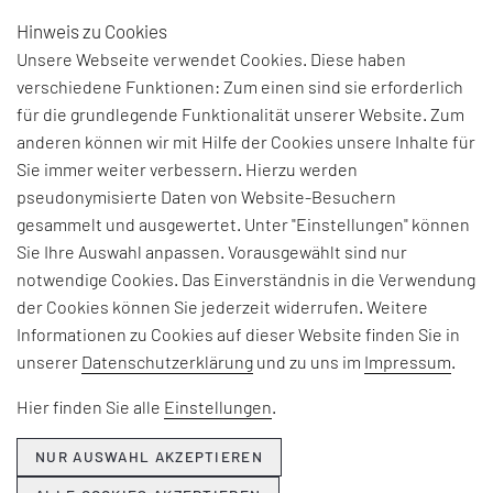
Hinweis zu Cookies
DE
Unsere Webseite verwendet Cookies. Diese haben
verschiedene Funktionen: Zum einen sind sie erforderlich
für die grundlegende Funktionalität unserer Website. Zum
KUNDENMAGAZIN | DIALOG #66
anderen können wir mit Hilfe der Cookies unsere Inhalte für
TRANSFORMATION
Sie immer weiter verbessern. Hierzu werden
pseudonymisierte Daten von Website-Besuchern
TRAVELERS
gesammelt und ausgewertet. Unter "Einstellungen" können
Sie Ihre Auswahl anpassen. Vorausgewählt sind nur
notwendige Cookies. Das Einverständnis in die Verwendung
Ausgabe jetzt herunterladen
der Cookies können Sie jederzeit widerrufen. Weitere
Informationen zu Cookies auf dieser Website finden Sie in
Laden Sie sich die Ausgabe DIALOG #66 –
unserer
Datenschutzerklärung
und zu uns im
Impressum
.
TRANSFORMATION TRAVELERS kostenfrei herunter.
Füllen Sie einfach das Formular auf dieser Seite aus,
Hier finden Sie alle
Einstellungen
.
um Zugang zum DIALOG Download-Portal zu erhalten.
Dort können Sie alle verfügbaren Ausgaben des EFESO
NUR AUSWAHL AKZEPTIEREN
Kundenmagazins jederzeit kostenfrei herunterladen