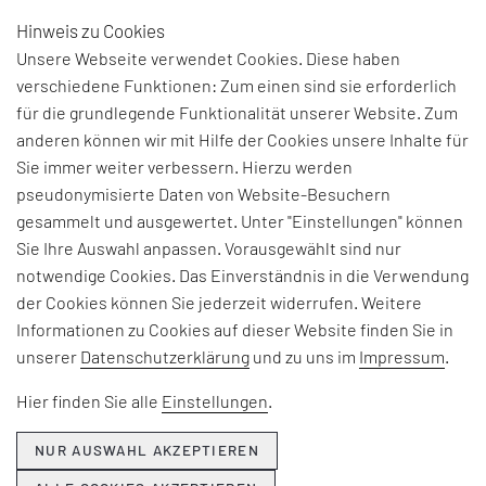
Hinweis zu Cookies
DE
Unsere Webseite verwendet Cookies. Diese haben
verschiedene Funktionen: Zum einen sind sie erforderlich
für die grundlegende Funktionalität unserer Website. Zum
KAPITEL 2
anderen können wir mit Hilfe der Cookies unsere Inhalte für
Sie immer weiter verbessern. Hierzu werden
pseudonymisierte Daten von Website-Besuchern
Speyside, Schottland
gesammelt und ausgewertet. Unter "Einstellungen" können
Auf einen Drink in Cardhu
Sie Ihre Auswahl anpassen. Vorausgewählt sind nur
Nicht nur die
Smart Products
auf
notwendige Cookies. Das Einverständnis in die Verwendung
einem modernen Flughafen haben
der Cookies können Sie jederzeit widerrufen. Weitere
uns nach Schottland geführt. Nach
Informationen zu Cookies auf dieser Website finden Sie in
knapp vier Stunden Fahrt durch die
unserer
Datenschutzerklärung
und zu uns im
Impressum
.
wunderbar karge Hügellandschaft
Hier finden Sie alle
Einstellungen
.
der Highlands sind wir in Speyside,
dem Herzen der schottischen
NUR AUSWAHL AKZEPTIEREN
Whisky-Industrie. Unser Ziel ist die