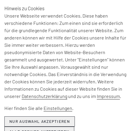
Hinweis zu Cookies
DE
Unsere Webseite verwendet Cookies. Diese haben
verschiedene Funktionen: Zum einen sind sie erforderlich
„3D-DRUCK BIRGT
für die grundlegende Funktionalität unserer Website. Zum
anderen können wir mit Hilfe der Cookies unsere Inhalte für
NAHEZU UNENDLICHE
Sie immer weiter verbessern. Hierzu werden
pseudonymisierte Daten von Website-Besuchern
MÖGLICHKEITEN...“
gesammelt und ausgewertet. Unter "Einstellungen" können
Sie Ihre Auswahl anpassen. Vorausgewählt sind nur
Interview mit Christian Kirner,
notwendige Cookies. Das Einverständnis in die Verwendung
Geschäftsführer Operations
der Cookies können Sie jederzeit widerrufen. Weitere
(COO), EOS GmbH
Informationen zu Cookies auf dieser Website finden Sie in
unserer
Datenschutzerklärung
und zu uns im
Impressum
.
DIALOG: Herr Kirner, die Additive
Fertigung wird zu den
Hier finden Sie alle
Einstellungen
.
vielversprechendsten
Zukunftstechnologien überhaupt
NUR AUSWAHL AKZEPTIEREN
gezählt. EOS ist bereits seit mehr als 25