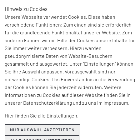
Hinweis zu Cookies
DE
Unsere Webseite verwendet Cookies. Diese haben
verschiedene Funktionen: Zum einen sind sie erforderlich
POTENZIAL ZUR
für die grundlegende Funktionalität unserer Website. Zum
anderen können wir mit Hilfe der Cookies unsere Inhalte für
KREATIVEN
Sie immer weiter verbessern. Hierzu werden
pseudonymisierte Daten von Website-Besuchern
VERWANDLUNG
gesammelt und ausgewertet. Unter "Einstellungen" können
Sie Ihre Auswahl anpassen. Vorausgewählt sind nur
Mehr als Gimmicks: Einsatz von
notwendige Cookies. Das Einverständnis in die Verwendung
3D-Druck-Komponenten in der
der Cookies können Sie jederzeit widerrufen. Weitere
Industrie
Informationen zu Cookies auf dieser Website finden Sie in
unserer
Datenschutzerklärung
und zu uns im
Impressum
.
Gäste der niederländischen
Fluggesellschaft KLM genießen einen
Hier finden Sie alle
Einstellungen
.
ganz besonderen Service: Über den
Wolken serviert das Bordpersonal ein
NUR AUSWAHL AKZEPTIEREN
kühles Helles aus einem Bier-Trolley, der