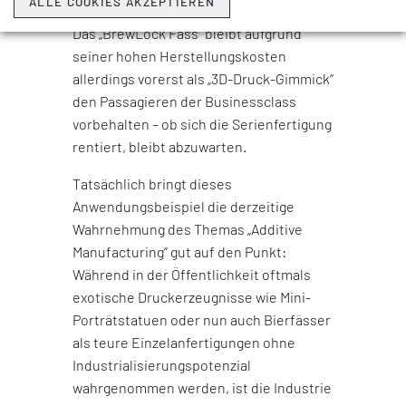
ALLE COOKIES AKZEPTIEREN
mit einem 3D-Drucker hergestellt wird.
Das „BrewLock Fass“ bleibt aufgrund
seiner hohen Herstellungskosten
allerdings vorerst als „3D-Druck-Gimmick“
den Passagieren der Businessclass
vorbehalten – ob sich die Serienfertigung
rentiert, bleibt abzuwarten.
Tatsächlich bringt dieses
Anwendungsbeispiel die derzeitige
Wahrnehmung des Themas „Additive
Manufacturing“ gut auf den Punkt:
Während in der Öffentlichkeit oftmals
exotische Druckerzeugnisse wie Mini-
Porträtstatuen oder nun auch Bierfässer
als teure Einzelanfertigungen ohne
Industrialisierungspotenzial
wahrgenommen werden, ist die Industrie