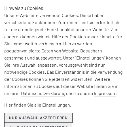
Hinweis zu Cookies
DE
Unsere Webseite verwendet Cookies. Diese haben
verschiedene Funktionen: Zum einen sind sie erforderlich
für die grundlegende Funktionalität unserer Website. Zum
anderen können wir mit Hilfe der Cookies unsere Inhalte für
THEMEN & NEWS
Sie immer weiter verbessern. Hierzu werden
pseudonymisierte Daten von Website-Besuchern
gesammelt und ausgewertet. Unter "Einstellungen" können
Beiträge und Interviews zu aktuellen Fach-, Technologie-
Sie Ihre Auswahl anpassen. Vorausgewählt sind nur
und Branchenherausforderungen, Informationen zu
notwendige Cookies. Das Einverständnis in die Verwendung
unseren Beratungsangeboten, Seminaren und Events
der Cookies können Sie jederzeit widerrufen. Weitere
sowie Unternehmensthemen:
Informationen zu Cookies auf dieser Website finden Sie in
unserer
Datenschutzerklärung
und zu uns im
Impressum
.
Hier erfahren Sie, was EFESO bewegt.
Hier finden Sie alle
Einstellungen
.
NUR AUSWAHL AKZEPTIEREN