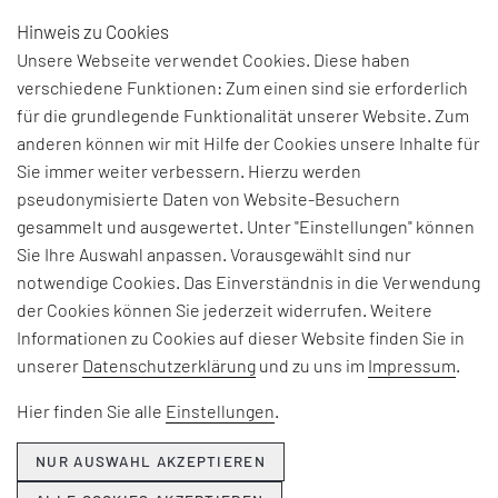
Hinweis zu Cookies
DE
Unsere Webseite verwendet Cookies. Diese haben
verschiedene Funktionen: Zum einen sind sie erforderlich
für die grundlegende Funktionalität unserer Website. Zum
anderen können wir mit Hilfe der Cookies unsere Inhalte für
THEMEN & NEWS
Sie immer weiter verbessern. Hierzu werden
pseudonymisierte Daten von Website-Besuchern
gesammelt und ausgewertet. Unter "Einstellungen" können
Beiträge und Interviews zu aktuellen Fach-, Technologie-
Sie Ihre Auswahl anpassen. Vorausgewählt sind nur
und Branchenherausforderungen, Informationen zu
notwendige Cookies. Das Einverständnis in die Verwendung
unseren Beratungsangeboten, Seminaren und Events
der Cookies können Sie jederzeit widerrufen. Weitere
sowie Unternehmensthemen:
Informationen zu Cookies auf dieser Website finden Sie in
unserer
Datenschutzerklärung
und zu uns im
Impressum
.
Hier erfahren Sie, was EFESO bewegt.
Hier finden Sie alle
Einstellungen
.
NUR AUSWAHL AKZEPTIEREN