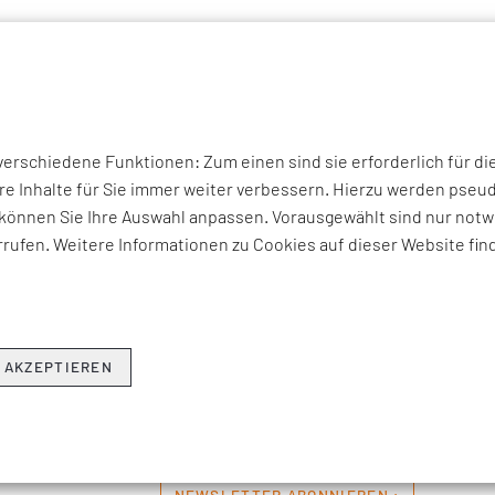
P THEMEN
UNTERNEHMEN
KOMPETENZEN
BRANCHEN
I
rschiedene Funktionen: Zum einen sind sie erforderlich für di
THEMEN & NEWS
re Inhalte für Sie immer weiter verbessern. Hierzu werden ps
können Sie Ihre Auswahl anpassen. Vorausgewählt sind nur notwe
rufen. Weitere Informationen zu Cookies auf dieser Website fin
erviews zu aktuellen Fach-, Technologie- und Branchenherausfo
ren Beratungsangeboten, Seminaren und Events sowie Unter
Hier erfahren Sie, was EFESO bewegt.
 AKZEPTIEREN