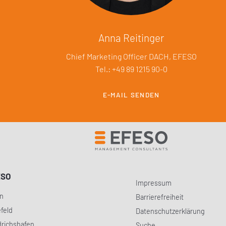
Anna Reitinger
Chief Marketing Officer DACH, EFESO
Tel.: +49 89 1215 90-0
E-MAIL SENDEN
ESO
Impressum
in
Barrierefreiheit
efeld
Datenschutzerklärung
drichshafen
Suche