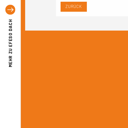
ZURÜCK
EFESO DACH
MEHR ZU