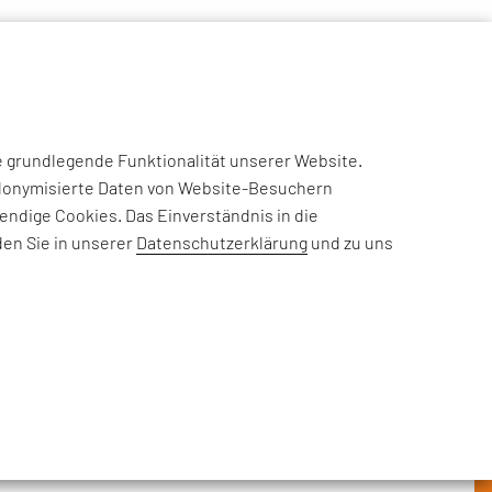
NSIGHTS
CASE STUDIES
EFESO ACADEMY
JOIN US
e grundlegende Funktionalität unserer Website.
eudonymisierte Daten von Website-Besuchern
ndige Cookies. Das Einverständnis in die
den Sie in unserer
Datenschutzerklärung
und zu uns
rderungen, Informationen zu
nehmensthemen: