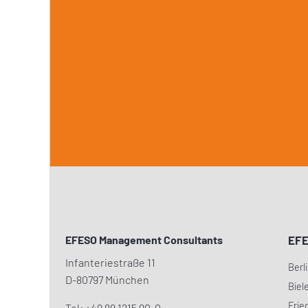
EFESO Management Consultants
EF
Infanteriestraße 11
Berl
D-80797 München
Biel
Frie
Tel: +49 89 1215 90-0