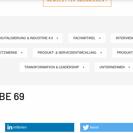
NEWSLETTER ABONNIEREN ›
IGITALISIERUNG & INDUSTRIE 4.0 +
FACHARTIKEL +
INTERVIE
NETZWERKE +
PRODUKT- & SERVICEENTWICKLUNG +
PRODUKT
TRANSFORMATION & LEADERSHIP +
UNTERNEHMEN +
BE 69
mitteilen
tweet