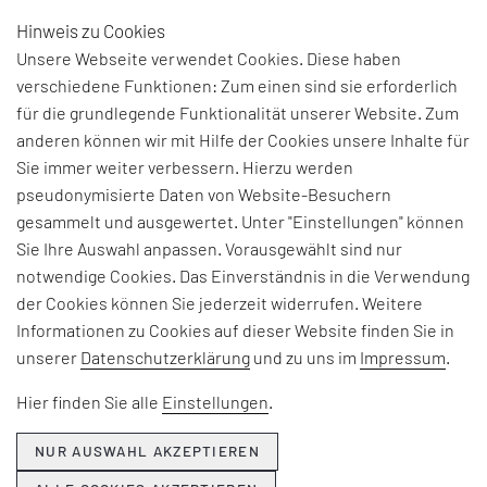
Hinweis zu Cookies
DE
Unsere Webseite verwendet Cookies. Diese haben
verschiedene Funktionen: Zum einen sind sie erforderlich
für die grundlegende Funktionalität unserer Website. Zum
anderen können wir mit Hilfe der Cookies unsere Inhalte für
THEMEN & NEWS
Sie immer weiter verbessern. Hierzu werden
pseudonymisierte Daten von Website-Besuchern
gesammelt und ausgewertet. Unter "Einstellungen" können
Beiträge und Interviews zu aktuellen Fach-, Technologie-
Sie Ihre Auswahl anpassen. Vorausgewählt sind nur
und Branchenherausforderungen, Informationen zu
notwendige Cookies. Das Einverständnis in die Verwendung
unseren Beratungsangeboten, Seminaren und Events
der Cookies können Sie jederzeit widerrufen. Weitere
sowie Unternehmensthemen:
Informationen zu Cookies auf dieser Website finden Sie in
unserer
Datenschutzerklärung
und zu uns im
Impressum
.
Hier erfahren Sie, was EFESO bewegt.
Hier finden Sie alle
Einstellungen
.
NUR AUSWAHL AKZEPTIEREN