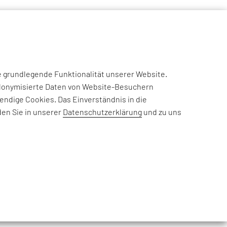
NSIGHTS
CASE STUDIES
EFESO ACADEMY
JOIN US
e grundlegende Funktionalität unserer Website.
eudonymisierte Daten von Website-Besuchern
ndige Cookies. Das Einverständnis in die
rderungen, Informationen zu
den Sie in unserer
Datenschutzerklärung
und zu uns
nehmensthemen: