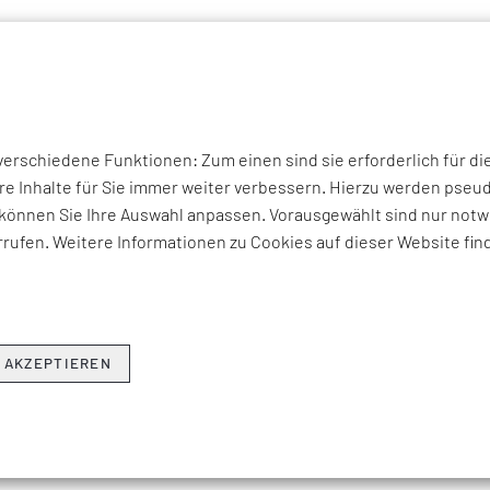
P THEMEN
UNTERNEHMEN
KOMPETENZEN
BRANCHEN
I
rschiedene Funktionen: Zum einen sind sie erforderlich für di
THEMEN & NEWS
re Inhalte für Sie immer weiter verbessern. Hierzu werden ps
können Sie Ihre Auswahl anpassen. Vorausgewählt sind nur notwe
erviews zu aktuellen Fach-, Technologie- und Branchenherausfo
rufen. Weitere Informationen zu Cookies auf dieser Website fin
ren Beratungsangeboten, Seminaren und Events sowie Unter
Hier erfahren Sie, was EFESO bewegt.
 AKZEPTIEREN
NEWSLETTER ABONNIEREN ›