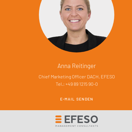
Anna Reitinger
Chief Marketing Officer DACH, EFESO
Tel.: +49 89 1215 90-0
E-MAIL SENDEN