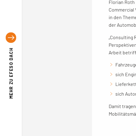
Florian Roth
Commercial 
in den Them
der Automobi
„Consulting 
Perspektiven
EFESO DACH
Arbeit betri
Fahrzeug
sich Engi
MEHR ZU
Lieferket
sich Auto
Damit tragen
Mobilitätsmä