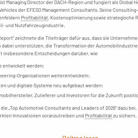
 ist Managing Director der DACH-Region und fungiert als Global 
Vehicles der EFESO Management Consultants. Seine Consulting
enfeldern
Profitabilität
, Kostenoptimierung sowie strategische 
l- und Nutzfahrzeugindustrie.
Report“ zeichnete die Titelträger dafür aus, dass sie Unterneh
 dabei unterstützen, die Transformation der Automobilindustrie 
fft insbesondere Entscheidungen darüber, wie
e entwickelt werden;
neering-Organisationen weiterentwickeln;
ten und digitale Systeme neu aufgebaut werden;
mobilhersteller, Zulieferer und Investoren für die Zukunft positi
 die „Top Automotive Consultants and Leaders of 2026“ dazu bei, 
rkten Innovationen voranzutreiben und
Profitabilität
zu sichern.