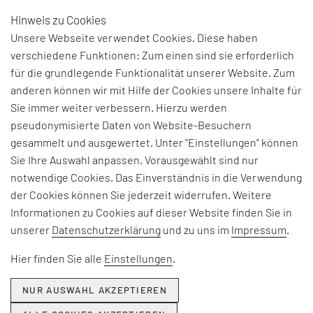
Hinweis zu Cookies
DE
Unsere Webseite verwendet Cookies. Diese haben
verschiedene Funktionen: Zum einen sind sie erforderlich
für die grundlegende Funktionalität unserer Website. Zum
anderen können wir mit Hilfe der Cookies unsere Inhalte für
THEMEN & NEWS
Sie immer weiter verbessern. Hierzu werden
pseudonymisierte Daten von Website-Besuchern
gesammelt und ausgewertet. Unter "Einstellungen" können
Beiträge und Interviews zu aktuellen Fach-, Technologie-
Sie Ihre Auswahl anpassen. Vorausgewählt sind nur
und Branchenherausforderungen, Informationen zu
notwendige Cookies. Das Einverständnis in die Verwendung
unseren Beratungsangeboten, Seminaren und Events
der Cookies können Sie jederzeit widerrufen. Weitere
sowie Unternehmensthemen:
Informationen zu Cookies auf dieser Website finden Sie in
unserer
Datenschutzerklärung
und zu uns im
Impressum
.
Hier erfahren Sie, was EFESO bewegt.
Hier finden Sie alle
Einstellungen
.
NUR AUSWAHL AKZEPTIEREN