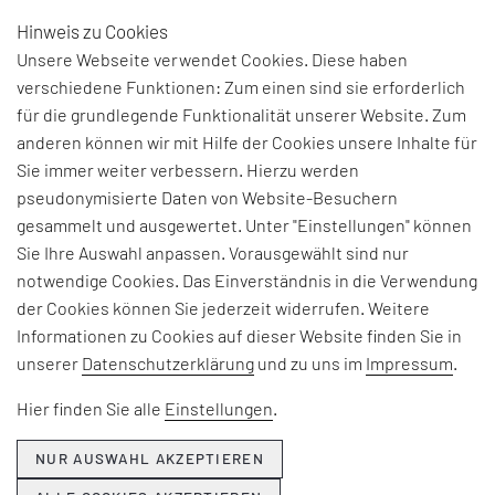
Hinweis zu Cookies
DE
Unsere Webseite verwendet Cookies. Diese haben
verschiedene Funktionen: Zum einen sind sie erforderlich
für die grundlegende Funktionalität unserer Website. Zum
anderen können wir mit Hilfe der Cookies unsere Inhalte für
THEMEN & NEWS
Sie immer weiter verbessern. Hierzu werden
pseudonymisierte Daten von Website-Besuchern
gesammelt und ausgewertet. Unter "Einstellungen" können
Beiträge und Interviews zu aktuellen Fach-, Technologie-
Sie Ihre Auswahl anpassen. Vorausgewählt sind nur
und Branchenherausforderungen, Informationen zu
notwendige Cookies. Das Einverständnis in die Verwendung
unseren Beratungsangeboten, Seminaren und Events
der Cookies können Sie jederzeit widerrufen. Weitere
sowie Unternehmensthemen:
Informationen zu Cookies auf dieser Website finden Sie in
unserer
Datenschutzerklärung
und zu uns im
Impressum
.
Hier erfahren Sie, was EFESO bewegt.
Hier finden Sie alle
Einstellungen
.
NUR AUSWAHL AKZEPTIEREN